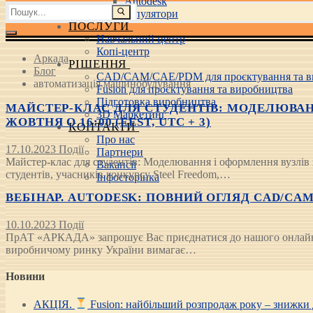
Autodesk
Пошук:
3D маніпулятори
ПОСЛУГИ
Навчальний центр
Копі-центр
Аркада
РІШЕННЯ
Блог
CAD/CAM/CAE/PDM для проєктування та в
автоматизація машинобудування
Fusion для проєктування та виробництва
Підготовка виробництва
МАЙСТЕР-КЛАС ДЛЯ СТУДЕНТІВ: МОДЕЛЮВАНН
3D Маркетинг
ЖОВТНЯ О 16:00 (EEST, UTC + 3)
КОНТАКТИ
Про нас
17.10.2023
Події
Партнери
Майстер-клас для студентів: Моделювання і оформлення вузлів 
Вакансії
студентів, учасників конкурсу Steel Freedom,…
Інфосторінка
ВЕБІНАР. AUTODESK: ПОВНИЙ ОГЛЯД CAD/CAM/
10.10.2023
Події
ПрАТ «АРКАДА» запрошує Вас приєднатися до нашого онлайн-з
виробничому ринку України вимагає…
Новини
АКЦІЯ.
Fusion: найбільший розпродаж року – знижки