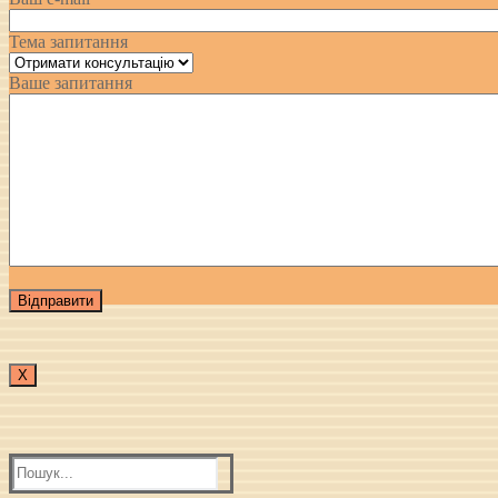
Тема запитання
Ваше запитання
Х
Пошук: