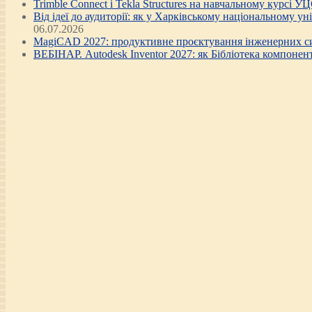
Trimble Connect і Tekla Structures на навчальному курсі У
Від ідеї до аудиторії: як у Харківському національному у
06.07.2026
MagiCAD 2027: продуктивне проєктування інженерних си
ВЕБІНАР. Autodesk Inventor 2027: як Бібліотека компонен