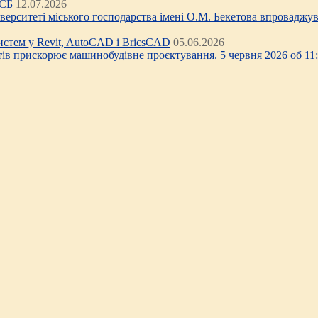
ЦСБ
12.07.2026
ніверситеті міського господарства імені О.М. Бекетова впроваджув
стем у Revit, AutoCAD і BricsCAD
05.06.2026
тів прискорює машинобудівне проєктування. 5 червня 2026 об 11