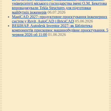
університеті міського господарства імені О.М. Бекетова
впроваджували Tekla Structures для підготовки
майбутніх інженерів
06.07.2026
MagiCAD 2027: продуктивне проєктування інженерних
систем у Revit, AutoCAD і BricsCAD
05.06.2026
ВЕБІНАР. Autodesk Inventor 2027: як Бібліотека
компонентів прискорює машинобудівне проєктування. 5
червня 2026 об 11:00
01.06.2026