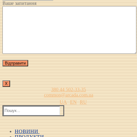
Ваше запитання
Х
380 44 502-33-35
common@arcada.com.ua
UA
EN
RU
Пошук:
НОВИНИ
ПРОДУКТИ
Всі новини