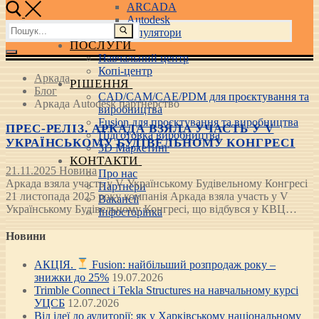
ARCADA
Autodesk
Пошук:
3D маніпулятори
ПОСЛУГИ
Навчальний центр
Копі-центр
Аркада
РІШЕННЯ
Блог
CAD/CAM/CAE/PDM для проєктування та
Аркада Autodesk партнерство
виробництва
Fusion для проєктування та виробництва
ПРЕС-РЕЛІЗ. АРКАДА ВЗЯЛА УЧАСТЬ У V
Підготовка виробництва
УКРАЇНСЬКОМУ БУДІВЕЛЬНОМУ КОНГРЕСІ
3D Маркетинг
КОНТАКТИ
21.11.2025
Новина
Про нас
Аркада взяла участь у V Українському Будівельному Конгресі
Партнери
21 листопада 2025 року компанія Аркада взяла участь у V
Вакансії
Українському Будівельному Конгресі, що відбувся у КВЦ…
Інфосторінка
Новини
АКЦІЯ.
Fusion: найбільший розпродаж року –
знижки до 25%
19.07.2026
Trimble Connect і Tekla Structures на навчальному курсі
УЦСБ
12.07.2026
Від ідеї до аудиторії: як у Харківському національному