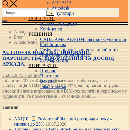
ARCADA
Autodesk
Пошук:
3D маніпулятори
ПОСЛУГИ
Навчальний центр
Копі-центр
Аркада
РІШЕННЯ
Блог
CAD/CAM/CAE/PDM для проєктування та
ArcelorMittal BIM
виробництва
Fusion для проєктування та виробництва
AUTODESK HUB 2025: ІННОВАЦІЇ,
Підготовка виробництва
ПАРТНЕРСТВА, BIM-РІШЕННЯ ТА ДОСВІД
3D Маркетинг
АРКАДА
КОНТАКТИ
Про нас
25.07.2025
Новина
Партнери
24 липня 2025 у Києві відбулася масштабна галузева
Вакансії
конференція AUTODESK HUB 2025, яка продемонструвала
Інфосторінка
високий рівень впровадження BIM-технологій в українському
будівництві та проєктуванні. Учасники події…
Новини
АКЦІЯ.
Fusion: найбільший розпродаж року –
знижки до 25%
19.07.2026
Trimble Connect і Tekla Structures на навчальному курсі