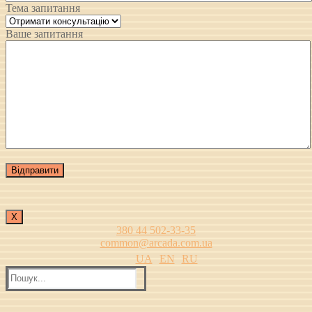
Тема запитання
Ваше запитання
Х
380 44 502-33-35
common@arcada.com.ua
UA
EN
RU
Пошук: