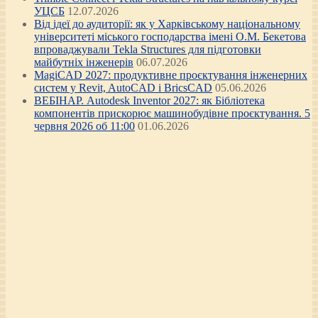
УЦСБ
12.07.2026
Від ідеї до аудиторії: як у Харківському національному
університеті міського господарства імені О.М. Бекетова
впроваджували Tekla Structures для підготовки
майбутніх інженерів
06.07.2026
MagiCAD 2027: продуктивне проєктування інженерних
систем у Revit, AutoCAD і BricsCAD
05.06.2026
ВЕБІНАР. Autodesk Inventor 2027: як Бібліотека
компонентів прискорює машинобудівне проєктування. 5
червня 2026 об 11:00
01.06.2026