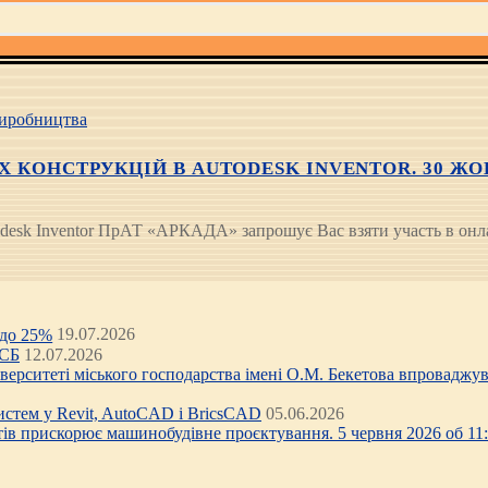
иробництва
 КОНСТРУКЦІЙ В AUTODESK INVENTOR. 30 ЖОВ
esk Inventor ПрАТ «АРКАДА» запрошує Вас взяти участь в онлай
 до 25%
19.07.2026
ЦСБ
12.07.2026
ніверситеті міського господарства імені О.М. Бекетова впроваджув
стем у Revit, AutoCAD і BricsCAD
05.06.2026
тів прискорює машинобудівне проєктування. 5 червня 2026 об 11