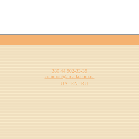
380 44 502-33-35
common@arcada.com.ua
UA
EN
RU
цтва