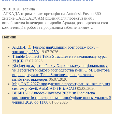
28.10.2020
Новина
АРКАДА отримала авторизацію на Autodesk Fusion 360
хмарне CAD/CAE/CAM рішення для проектування і
виробництва інженерних виробів Аркада, розширюючи свої
компетенції в роботі з програмним забезпеченням…
Новини
АКЦІЯ.
Fusion: найбільший розпродаж року –
знижки до 25%
19.07.2026
Trimble Connect і Tekla Structures на навчальному курсі
УЦСБ
12.07.2026
Від ідеї до аудиторії: як у Харківському національному
університеті міського господарства імені О.М. Бекетова
впроваджували Tekla Structures для підготовки
майбутніх інженерів
06.07.2026
MagiCAD 2027: продуктивне проєктування інженерних
систем у Revit, AutoCAD і BricsCAD
05.06.2026
ВЕБІНАР. Autodesk Inventor 2027: як Бібліотека
компонентів прискорює машинобудівне проєктування. 5
червня 2026 об 11:00
01.06.2026