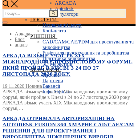
ARCADA
Autodesk
Пошук:
3D маніпулятори
ПОСЛУГИ
Навчальний центр
Копі-центр
Аркада
РІШЕННЯ
Блог
CAD/CAM/CAE/PDM для проєктування та
аналіз
виробництва
Fusion для проєктування та виробництва
АРКАДА ВІЗЬМЕ УЧАСТЬ XIX
Підготовка виробництва
МІЖНАРОДНОМУ ПРОМИСЛОВОМУ ФОРУМІ,
3D Маркетинг
ЯКИЙ ПРОЙДЕ В КИЄВІ З 24 ПО 27
КОНТАКТИ
ЛИСТОПАДА 2020 РОКУ.
Про нас
Партнери
19.11.2020
Новина
Вакансії
АРКАДА візьме участь XIX Міжнародному промисловому
Інфосторінка
форумі, який пройде в Києві з 24 по 27 листопада 2020 року
АРКАДА візьме участь XIX Міжнародному промисловому
форумі,…
АРКАДА ОТРИМАЛА АВТОРИЗАЦІЮ НА
AUTODESK FUSION 360 ХМАРНЕ CAD/CAE/CAM
РІШЕННЯ ДЛЯ ПРОЕКТУВАННЯ І
ВИРОБНИЦТВА ІНЖЕНЕРНИХ ВИРОБІВ