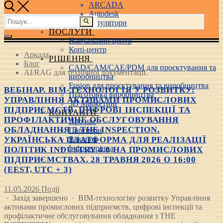
ARCADA
Autodesk
Пошук:
3D маніпулятори
ПОСЛУГИ
Навчальний центр
Копі-центр
Аркада
РІШЕННЯ
Блог
CAD/CAM/CAE/PDM для проєктування та
AI/RAG для технічної документації.
виробництва
Fusion для проєктування та виробництва
ВЕБІНАР. BIM-ТЕХНОЛОГІЯ У РОЗВИТКУ:
Підготовка виробництва
УПРАВЛІННЯ АКТИВАМИ ПРОМИСЛОВИХ
3D Маркетинг
ПІДПРИЄМСТВ, ЦИФРОВІ ІНСПЕКЦІЇ ТА
КОНТАКТИ
ПРОФІЛАКТИЧНЕ ОБСЛУГОВУВАННЯ
Про нас
ОБЛАДНАННЯ З THE INSPECTION.
Партнери
УКРАЇНСЬКА ПЛАТФОРМА ДЛЯ РЕАЛІЗАЦІЇ
Вакансії
Інфосторінка
ПОЛІТИК INDUSTRY 4.0 НА ПРОМИСЛОВИХ
ПІДПРИЄМСТВАХ. 28 ТРАВНЯ 2026 О 16:00
(EEST, UTC + 3)
11.05.2026
Події
· Захід завершено · BIM-технологіяу розвитку Управління
активами промислових підприємств, цифрові інспекції та
профілактичне обслуговування обладнання з THE