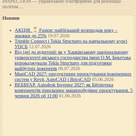
INSPECTION — українською платформою для реалізації
політик…
Новини
АКЦІЯ.
Fusion: найбільший розпродаж року –
знижки до 25%
19.07.2026
Trimble Connect і Tekla Structures на навчальному курсі
УЦСБ
12.07.2026
Від ідеї до аудиторії: як у Харківському національному
університеті міського господарства імені О.М. Бекетова
впроваджували Tekla Structures для підготовки
майбутніх інженерів
06.07.2026
MagiCAD 2027: продуктивне проєктування інженерних
систем у Revit, AutoCAD і BricsCAD
05.06.2026
ВЕБІНАР. Autodesk Inventor 2027: як Бібліотека
компонентів прискорює машинобудівне проєктування. 5
червня 2026 об 11:00
01.06.2026