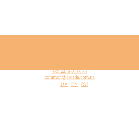
380 44 502-33-35
common@arcada.com.ua
UA
EN
RU
цтва