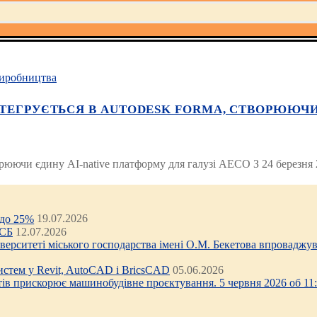
иробництва
НТЕГРУЄТЬСЯ В AUTODESK FORMA, СТВОРЮЮЧИ
ворюючи єдину AI-native платформу для галузі AECO З 24 березня
 до 25%
19.07.2026
ЦСБ
12.07.2026
ніверситеті міського господарства імені О.М. Бекетова впроваджув
стем у Revit, AutoCAD і BricsCAD
05.06.2026
тів прискорює машинобудівне проєктування. 5 червня 2026 об 11