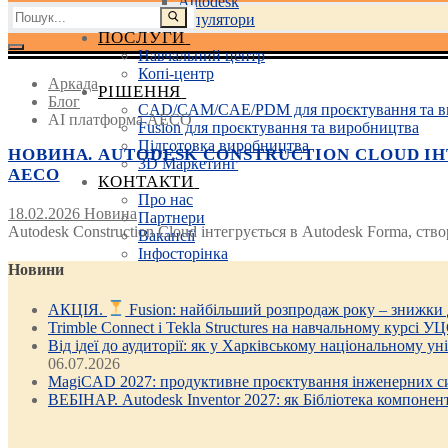
Autodesk
Пошук:
3D маніпулятори
ПОСЛУГИ
Навчальний центр
Копі-центр
Аркада
РІШЕННЯ
Блог
CAD/CAM/CAE/PDM для проєктування та в
AI платформа AECO
Fusion для проєктування та виробництва
Підготовка виробництва
НОВИНА. AUTODESK CONSTRUCTION CLOUD І
3D Маркетинг
AECO
КОНТАКТИ
Про нас
18.02.2026
Новина
Партнери
Autodesk Construction Cloud інтегрується в Autodesk Forma, ст
Вакансії
Інфосторінка
Новини
АКЦІЯ.
Fusion: найбільший розпродаж року – знижки
Trimble Connect і Tekla Structures на навчальному курсі У
Від ідеї до аудиторії: як у Харківському національному у
06.07.2026
MagiCAD 2027: продуктивне проєктування інженерних си
ВЕБІНАР. Autodesk Inventor 2027: як Бібліотека компонен