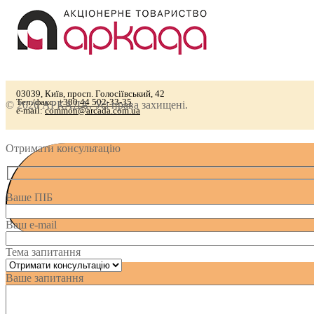
03039, Київ, просп. Голосіївський, 42
Тел./факс:
+380 44 502-33-35
© 2026 АРКАДА. Усі права захищені.
e-mail:
common@arcada.com.ua
Отримати консультацію
Ваше ПІБ
Ваш e-mail
Тема запитання
Ваше запитання