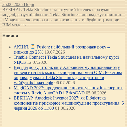
25.06.2025
Події
ВЕБІНАР. Tekla Structures та штучний інтелект: розумні
моделі, розумні рішення Tekla Structures впроваджує принцип
«Модель — як основа для виготовлення та будівництва», де
BIM модель…
Новини
АКЦІЯ.
Fusion: найбільший розпродаж року –
знижки до 25%
19.07.2026
Trimble Connect і Tekla Structures на навчальному курсі
УЦСБ
12.07.2026
Від ідеї до аудиторії: як у Харківському національному
університеті міського господарства імені О.М. Бекетова
впроваджували Tekla Structures для підготовки
майбутніх інженерів
06.07.2026
MagiCAD 2027: продуктивне проєктування інженерних
систем у Revit, AutoCAD і BricsCAD
05.06.2026
ВЕБІНАР. Autodesk Inventor 2027: як Бібліотека
компонентів прискорює машинобудівне проєктування. 5
червня 2026 об 11:00
01.06.2026