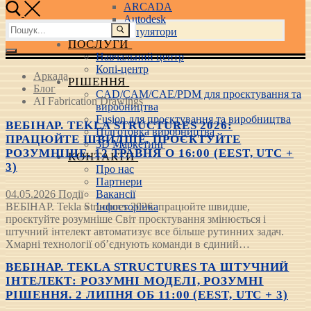
ARCADA
Autodesk
Пошук:
3D маніпулятори
ПОСЛУГИ
Навчальний центр
Копі-центр
Аркада
РІШЕННЯ
Блог
CAD/CAM/CAE/PDM для проєктування та
AI Fabrication Drawings
виробництва
Fusion для проєктування та виробництва
ВЕБІНАР. TEKLA STRUCTURES 2026:
Підготовка виробництва
ПРАЦЮЙТЕ ШВИДШЕ, ПРОЄКТУЙТЕ
3D Маркетинг
РОЗУМНІШЕ. 12 ТРАВНЯ О 16:00 (EEST, UTC +
КОНТАКТИ
3)
Про нас
Партнери
04.05.2026
Події
Вакансії
ВЕБІНАР. Tekla Structures 2026: працюйте швидше,
Інфосторінка
проєктуйте розумніше Світ проєктування змінюється і
штучний інтелект автоматизує все більше рутинних задач.
Хмарні технології об’єднують команди в єдиний…
ВЕБІНАР. TEKLA STRUCTURES ТА ШТУЧНИЙ
ІНТЕЛЕКТ: РОЗУМНІ МОДЕЛІ, РОЗУМНІ
РІШЕННЯ. 2 ЛИПНЯ ОБ 11:00 (EEST, UTC + 3)