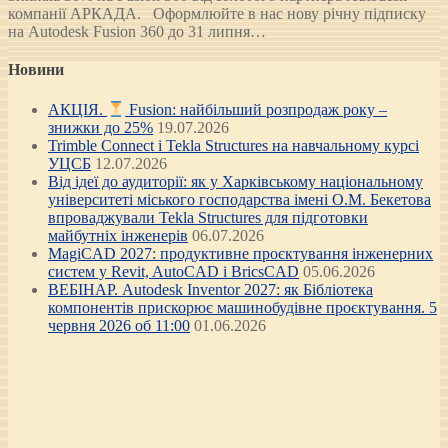
компанії АРКАДА. Оформлюйте в нас нову річну підписку
на Autodesk Fusion 360 до 31 липня…
Новини
АКЦІЯ.
Fusion: найбільший розпродаж року –
знижки до 25%
19.07.2026
Trimble Connect і Tekla Structures на навчальному курсі
УЦСБ
12.07.2026
Від ідеї до аудиторії: як у Харківському національному
університеті міського господарства імені О.М. Бекетова
впроваджували Tekla Structures для підготовки
майбутніх інженерів
06.07.2026
MagiCAD 2027: продуктивне проєктування інженерних
систем у Revit, AutoCAD і BricsCAD
05.06.2026
ВЕБІНАР. Autodesk Inventor 2027: як Бібліотека
компонентів прискорює машинобудівне проєктування. 5
червня 2026 об 11:00
01.06.2026