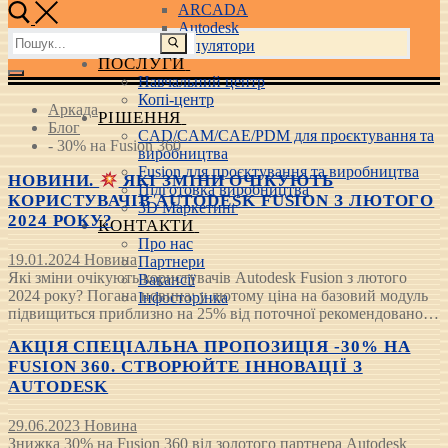
ARCADA
Autodesk
Пошук:
3D маніпулятори
ПОСЛУГИ
Навчальний центр
Копі-центр
Аркада
РІШЕННЯ
Блог
CAD/CAM/CAE/PDM для проєктування та
- 30% на Fusion 360
виробництва
Fusion для проєктування та виробництва
НОВИНИ.
ЯКІ ЗМІНИ ОЧІКУЮТЬ
Підготовка виробництва
КОРИСТУВАЧІВ AUTODESK FUSION З ЛЮТОГО
3D Маркетинг
2024 РОКУ?
КОНТАКТИ
Про нас
19.01.2024
Новина
Партнери
Які зміни очікують користувачів Autodesk Fusion з лютого
Вакансії
2024 року? Погана новина: у лютому ціна на базовий модуль
Інфосторінка
підвищиться приблизно на 25% від поточної рекомендовано…
АКЦІЯ СПЕЦІАЛЬНА ПРОПОЗИЦІЯ -30% НА
FUSION 360. СТВОРЮЙТЕ ІННОВАЦІЇ З
AUTODESK
29.06.2023
Новина
Знижка 30% на Fusion 360 від золотого партнера Autodesk