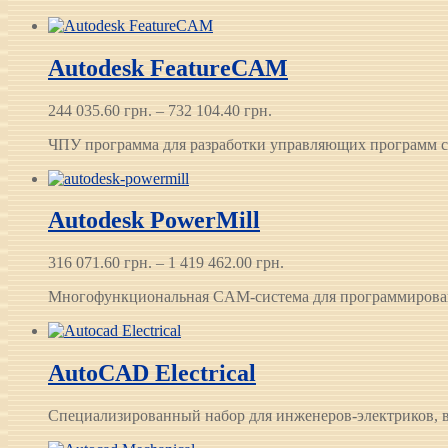
–
2 254 383.60 грн.
Autodesk FeatureCAM
Диапазон
244 035.60
грн.
–
732 104.40
грн.
цен:
ЧПУ программа для разработки управляющих программ ста
244 035.60 грн.
–
732 104.40 грн.
Autodesk PowerMill
Диапазон
316 071.60
грн.
–
1 419 462.00
грн.
цен:
Многофункциональная CAM-система для программирован
316 071.60 грн.
–
1 419 462.00 грн.
AutoCAD Electrical
Специализированный набор для инженеров-электриков, вхо