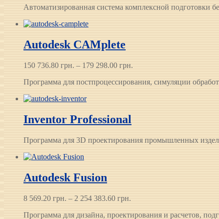
Автоматизированная система комплексной подготовки б
15 150.00 грн.
–
358 500.00 грн.
Autodesk CAMplete
Диапазон
150 736.80
грн.
–
179 298.00
грн.
цен:
Программа для постпроцессирования, симуляции обрабо
150 736.80 грн.
–
179 298.00 грн.
Inventor Professional
Программа для 3D проектирования промышленных издели
Autodesk Fusion
Диапазон
8 569.20
грн.
–
2 254 383.60
грн.
цен:
Программа для дизайна, проектирования и расчетов, под
8 569.20 грн.