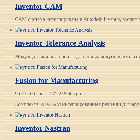
Inventor CAM
CAM-система интегрирована в Autodesk Inventor, входит в 
Inventor Tolerance Analysis
Модуль для анализа производственных допусков, входит в 
Fusion for Manufacturing
Диапазон
90 759.00
грн.
–
272 278.00
грн.
цен:
Комплект CAD/CAM интегрированных решений для эффек
90 759.00 грн.
–
272 278.00 грн.
Inventor Nastran