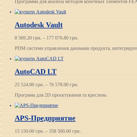
Программа для анализа методом конечных элементов FEA, в
Autodesk Vault
Диапазон
8 569.20
грн.
–
177 076.80
грн.
цен:
PDM система управления данными продукта, интегрируема
8 569.20 грн.
–
177 076.80 грн.
AutoCAD LT
Диапазон
25 524.00
грн.
–
76 578.00
грн.
цен:
Програма для 2D проєктування та креслень
25 524.00 грн.
–
76 578.00 грн.
APS-Предприятие
Диапазон
15 150.00
грн.
–
358 500.00
грн.
цен: