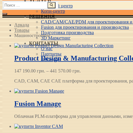
УСЛУГИ
Найти:
Учебный центр
Копи-центр
РЕШЕНИЯ
CAD/CAM/CAE/PDM для проектирования и 
Аркада
Fusion для проектирования и производства
Товары
Подготовка производства
Машиностроение
3D Маркетинг
КОНТАКТЫ
О нас
Партнеры
Product Design & Manufacturing Coll
Вакансии
Диапазон
147 190.00
грн.
–
441 570.00
грн.
цен:
CAD, CAM, CAE CAE платформа для проектирования, рас
147 190.00 грн.
–
441 570.00 грн.
Fusion Manage
Облачная PLM-платформа для управления данными, измен