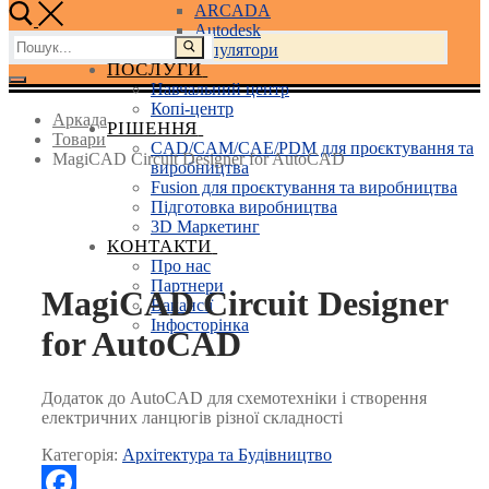
ARCADA
Autodesk
Пошук:
3D маніпулятори
ПОСЛУГИ
Навчальний центр
Копі-центр
Аркада
РІШЕННЯ
Товари
CAD/CAM/CAE/PDM для проєктування та
MagiCAD Circuit Designer for AutoCAD
виробництва
Fusion для проєктування та виробництва
Підготовка виробництва
3D Маркетинг
КОНТАКТИ
Про нас
Партнери
MagiCAD Circuit Designer
Вакансії
Інфосторінка
for AutoCAD
Додаток до AutoCAD для схемотехніки і створення
електричних ланцюгів різної складності
Категорія:
Архітектура та Будівництво