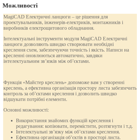
Можливості
MagiCAD Електричні ланцюги – це рішення для
проектувальників, інженерів-електриків, монтажників і
виробників електрощитового обладнання.
Інтелектуальні інструменти модуля MagiCAD Електричні
ланцюги дозволяють швидко створювати необхідні
креслення схем, забезпечуючи точність і якість. Написи на
кресленні оновлюються автоматично, завдяки
інтелектуальним зв’язків між об’єктами.
Функція «Майстер креслень» допоможе вам у створенні
креслень, а ефективна організація простору листа забезпечить
контроль за об’єктами креслення і дозволить швидко
відшукати потрібні елементи.
Основні можливості:
Використання знайомих функцій креслення і
редагування: копіювати, перемістити, розтягнути і т.д.
Інтелектуальні зв’язку між об’єктами креслення.
Ефективна організація об’єктів в просторі листа.