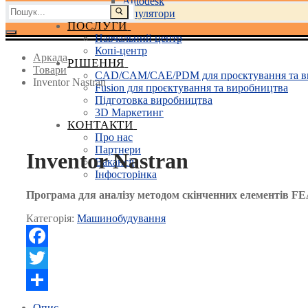
Autodesk
Пошук:
3D маніпулятори
ПОСЛУГИ
Навчальний центр
Копі-центр
Аркада
РІШЕННЯ
Товари
CAD/CAM/CAE/PDM для проєктування та в
Inventor Nastran
Fusion для проєктування та виробництва
Підготовка виробництва
3D Маркетинг
КОНТАКТИ
Про нас
Партнери
Inventor Nastran
Вакансії
Інфосторінка
Програма для аналізу методом скінченних елементів FEA,
Категорія:
Машинобудування
Facebook
Twitter
Поділитися
Опис