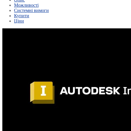
Можливості
Системні вимоги
Купити
Ціни