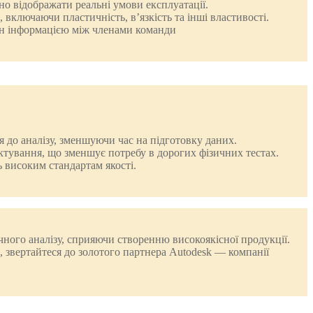
но відображати реальні умови експлуатації.
 включаючи пластичність, в’язкість та інші властивості.
мін інформацією між членами команди
я до аналізу, зменшуючи час на підготовку даних.
ктування, що зменшує потребу в дорогих фізичних тестах.
ь високим стандартам якості.
ного аналізу, сприяючи створенню високоякісної продукції.
, звертайтеся до золотого партнера Autodesk — компанії