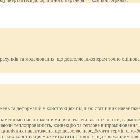
оду звертайтеся до офіційного партнера — компанії Аркада.
рахунків та моделювання, що дозволяє інженерам точно оцінюват
жень та деформацій у конструкціях під дією статичних навантаже
инамічними навантаженнями, включаючи власні частоти, гармонічн
аючи теплопровідність, конвекцію та теплове випромінювання, 
єю циклічних навантажень, що дозволяє передбачити термін служб
и яких конструкція може втратити стійкість, що є важливим для 