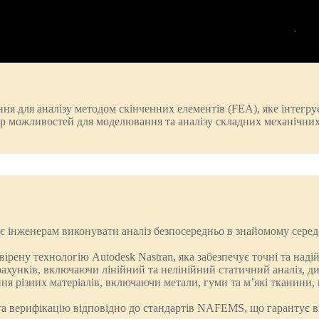
я для аналізу методом скінченних елементів (FEA), яке інтегрує
тр можливостей для моделювання та аналізу складних механічних
ляє інженерам виконувати аналіз безпосередньо в знайомому сере
ірену технологію Autodesk Nastran, яка забезпечує точні та надійн
рахунків, включаючи лінійний та нелінійний статичний аналіз, дин
я різних матеріалів, включаючи метали, гуми та м’які тканини,
а верифікацію відповідно до стандартів NAFEMS, що гарантує ви