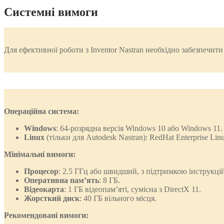
Системні вимоги
Для ефективної роботи з Inventor Nastran необхідно забезпечит
Операційна система:
Windows
: 64-розрядна версія Windows 10 або Windows 11.
Linux
(тільки для Autodesk Nastran): RedHat Enterprise Linu
Мінімальні вимоги:
Процесор
: 2.5 ГГц або швидший, з підтримкою інструкц
Оперативна пам’ять
: 8 ГБ.
Відеокарта
: 1 ГБ відеопам’яті, сумісна з DirectX 11.
Жорсткий диск
: 40 ГБ вільного місця.
Рекомендовані вимоги: