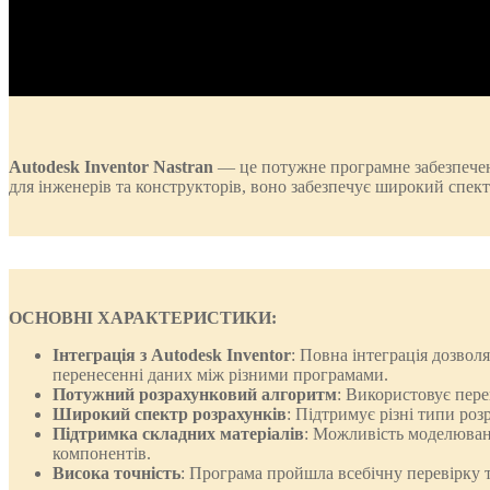
Autodesk Inventor Nastran
— це потужне програмне забезпеченн
для інженерів та конструкторів, воно забезпечує широкий спек
ОСНОВНІ ХАРАКТЕРИСТИКИ:
Інтеграція з Autodesk Inventor
: Повна інтеграція дозво
перенесенні даних між різними програмами.
Потужний розрахунковий алгоритм
: Використовує перев
Широкий спектр розрахунків
: Підтримує різні типи роз
Підтримка складних матеріалів
: Можливість моделюванн
компонентів.
Висока точність
: Програма пройшла всебічну перевірку т