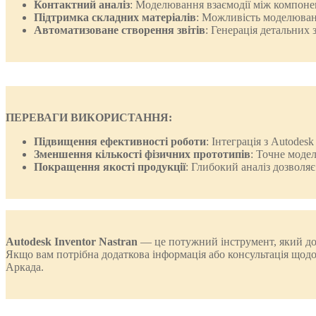
Контактний аналіз
: Моделювання взаємодії між компонен
Підтримка складних матеріалів
: Можливість моделювання
Автоматизоване створення звітів
: Генерація детальних
ПЕРЕВАГИ ВИКОРИСТАННЯ:
Підвищення ефективності роботи
: Інтеграція з Autode
Зменшення кількості фізичних прототипів
: Точне моде
Покращення якості продукції
: Глибокий аналіз дозволя
Autodesk Inventor Nastran
— це потужний інструмент, який доп
Якщо вам потрібна додаткова інформація або консультація щодо 
Аркада.