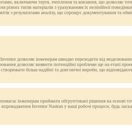
тами, включаючи тертя, зчеплення та ковзання, що дозволяє точ
 різних типів матеріалів з урахуванням їх нелінійної поведінки,
 звітів з результатами аналізу, що спрощує документування та об
sk Inventor дозволяє інженерам швидко переходити від моделюванн
лювання дозволяє виявити потенційні проблеми ще на етапі прое
є створювати більш надійні та довговічні вироби, що відповідают
омагає інженерам приймати обґрунтовані рішення на основі точ
впровадження Inventor Nastran у ваші робочі процеси, будь ласка