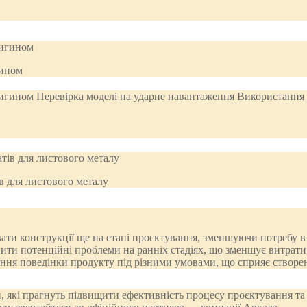
гином
ів для листового металу
вати конструкції ще на етапі проєктування, зменшуючи потребу в
вити потенційні проблеми на ранніх стадіях, що зменшує витрат
міння поведінки продукту під різними умовами, що сприяє створе
 які прагнуть підвищити ефективність процесу проєктування та з