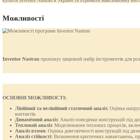
купити Inventor Nastran в Україні та отримати максимальну виг
Можливості
Inventor
Nastran
пропонує широкий набір інструментів для роз
ОСНОВНІ МОЖЛИВОСТІ:
Лінійний та нелінійний статичний аналіз
: Оцінка напру
контактів.
Динамічний аналіз
: Аналіз поведінки конструкцій під д
Тепловий аналіз
: Моделювання теплових процесів, включ
Аналіз втоми
: Оцінка довговічності конструкцій під ді
Аналіз стійкості
: Визначення критичних навантажень, пр