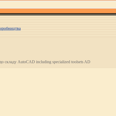
иробництва
о складу AutoCAD including specialized toolsets AD