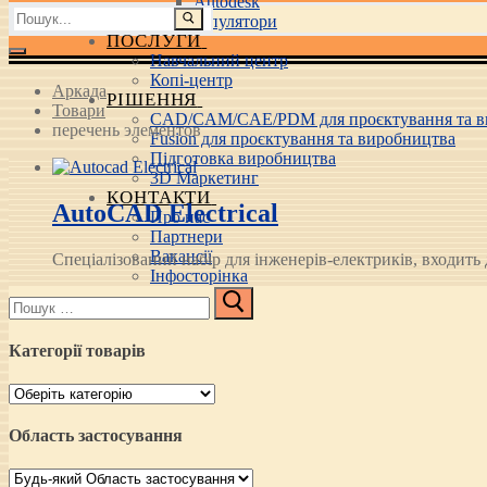
Autodesk
Пошук:
3D маніпулятори
ПОСЛУГИ
Навчальний центр
Копі-центр
Аркада
РІШЕННЯ
Товари
CAD/CAM/CAE/PDM для проєктування та в
перечень элементов
Fusion для проєктування та виробництва
Підготовка виробництва
3D Маркетинг
КОНТАКТИ
AutoCAD Electrical
Про нас
Партнери
Вакансії
Спеціалізований набір для інженерів-електриків, входить д
Інфосторінка
Пошук:
Категорії товарів
Область застосування