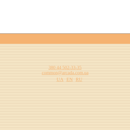
380 44 502-33-35
common@arcada.com.ua
UA
EN
RU
цтва