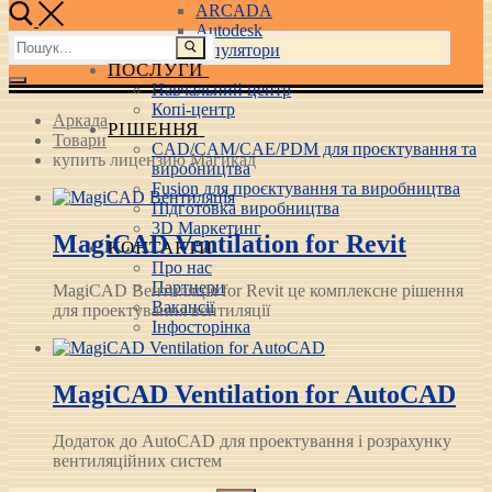
ARCADA
Autodesk
Пошук:
3D маніпулятори
ПОСЛУГИ
Навчальний центр
Копі-центр
Аркада
РІШЕННЯ
Товари
CAD/CAM/CAE/PDM для проєктування та
купить лицензию Магикад
виробництва
Fusion для проєктування та виробництва
Підготовка виробництва
3D Маркетинг
MagiCAD Ventilation for Revit
КОНТАКТИ
Про нас
Партнери
MagiCAD Вентиляція for Revit це комплексне рішення
Вакансії
для проектування вентиляції
Інфосторінка
MagiCAD Ventilation for AutoCAD
Додаток до AutoCAD для проектування і розрахунку
вентиляційних систем