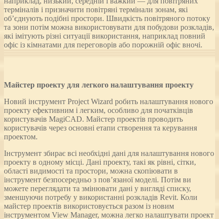
наприклад, низький, середній і важкий — для повітряних
терміналів і призначити повітряні термінали зонам, які
об’єднують подібні простори. Швидкість повітряного потоку
та зони потім можна використовувати для побудови розкладів,
які імітують різні ситуації використання, наприклад повний
офіс із кімнатами для переговорів або порожній офіс вночі.
Майстер проекту для легкого налаштування проекту
Новий інструмент Project Wizard робить налаштування нового
проекту ефективним і легким, особливо для початківців
користувачів MagiCAD. Майстер проектів проводить
користувачів через основні етапи створення та керування
проектом.
Інструмент збирає всі необхідні дані для налаштування нового
проекту в одному місці. Дані проекту, такі як рівні, сітки,
області видимості та простори, можна скопіювати в
інструмент безпосередньо з пов’язаної моделі. Потім ви
можете переглядати та змінювати дані у вигляді списку,
зменшуючи потребу у використанні розкладів Revit. Коли
майстер проектів використовується разом із новим
інструментом View Manager, можна легко налаштувати проект