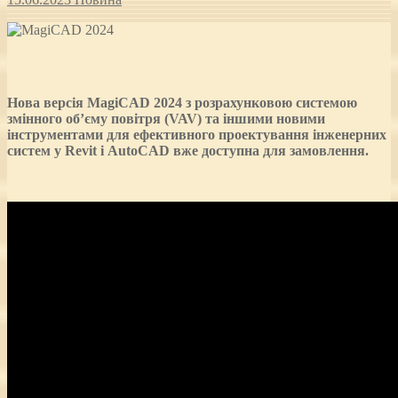
Нова версія MagiCAD 2024 з розрахунковою системою
змінного об’єму повітря (VAV) та іншими новими
інструментами для ефективного проектування інженерних
систем у Revit і AutoCAD вже доступна для замовлення.