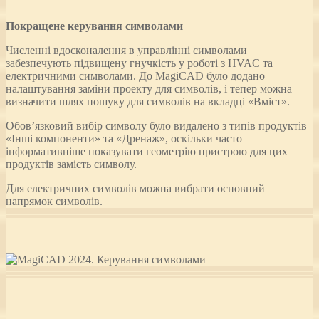
Покращене керування символами
Численні вдосконалення в управлінні символами
забезпечують підвищену гнучкість у роботі з HVAC та
електричними символами. До MagiCAD було додано
налаштування заміни проекту для символів, і тепер можна
визначити шлях пошуку для символів на вкладці «Вміст».
Обов’язковий вибір символу було видалено з типів продуктів
«Інші компоненти» та «Дренаж», оскільки часто
інформативніше показувати геометрію пристрою для цих
продуктів замість символу.
Для електричних символів можна вибрати основний
напрямок символів.