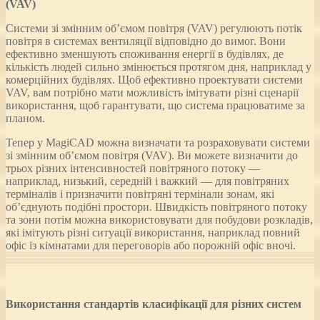
(VAV)
Системи зі змінним об’ємом повітря (VAV) регулюють потік
повітря в системах вентиляції відповідно до вимог. Вони
ефективно зменшують споживання енергії в будівлях, де
кількість людей сильно змінюється протягом дня, наприклад у
комерційних будівлях. Щоб ефективно проектувати системи
VAV, вам потрібно мати можливість імітувати різні сценарії
використання, щоб гарантувати, що система працюватиме за
планом.
Тепер у MagiCAD можна визначати та розраховувати системи
зі змінним об’ємом повітря (VAV). Ви можете визначити до
трьох різних інтенсивностей повітряного потоку —
наприклад, низький, середній і важкий — для повітряних
терміналів і призначити повітряні термінали зонам, які
об’єднують подібні простори. Швидкість повітряного потоку
та зони потім можна використовувати для побудови розкладів,
які імітують різні ситуації використання, наприклад повний
офіс із кімнатами для переговорів або порожній офіс вночі.
Використання стандартів класифікації для різних систем