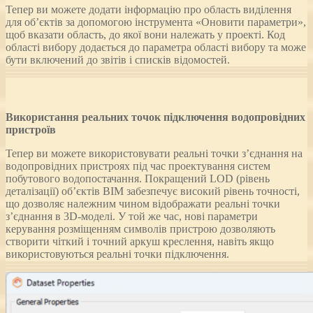
Тепер ви можете додати інформацію про область виділення
для об’єктів за допомогою інструмента «Оновити параметри»,
щоб вказати область, до якої вони належать у проекті. Код
області вибору додається до параметра області вибору та може
бути включений до звітів і списків відомостей.
Використання реальних точок підключення водопровідних
пристроїв
Тепер ви можете використовувати реальні точки з’єднання на
водопровідних пристроях під час проектування систем
побутового водопостачання. Покращений LOD (рівень
деталізації) об’єктів BIM забезпечує високий рівень точності,
що дозволяє належним чином відображати реальні точки
з’єднання в 3D-моделі. У той же час, нові параметри
керування розміщенням символів пристрою дозволяють
створити чіткий і точний аркуш креслення, навіть якщо
використовуються реальні точки підключення.