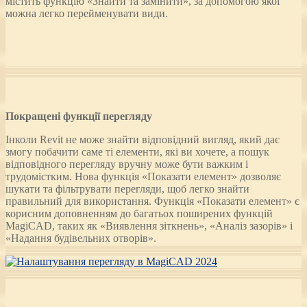
містить функцію «Знайти та замінити», за допомогою якої
можна легко перейменувати види.
Покращені функції перегляду
Інколи Revit не може знайти відповідний вигляд, який дає
змогу побачити саме ті елементи, які ви хочете, а пошук
відповідного перегляду вручну може бути важким і
трудомістким. Нова функція «Показати елемент» дозволяє
шукати та фільтрувати перегляди, щоб легко знайти
правильний для використання. Функція «Показати елемент» є
корисним доповненням до багатьох поширених функцій
MagiCAD, таких як «Виявлення зіткнень», «Аналіз зазорів» і
«Надання будівельних отворів».