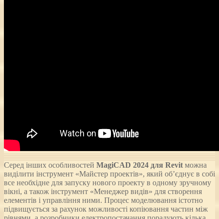
Серед інших особливостей
MagiCAD 2024 для Revit
можна
виділити інструмент «Майстер проектів», який об’єднує в собі
все необхідне для запуску нового проекту в одному зручному
вікні, а також інструмент «Менеджер видів» для створення
елементів і управління ними. Процес моделювання істотно
підвищується за рахунок можливості копіювання частин між
рівнями, а розробники електропостачання порадують кілька