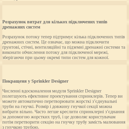
Розрахунок витрат для кількох підключених типів
дренажних систем
Розрахунок потоку тепер підтримує кілька підключених типів
дренажних систем. Це означає, що можна підключити
ґрунтові, стічні, вентиляційні та підземні дренажні системи та
виконати обчислення потоку для підключеної мережі,
зберігаючи при цьому окремі типи систем для кожної.
Покращеня у Sprinkler Designer
Численні вдосконалення модуля Sprinkler Designer
полегшують ефективне проектування спринклерів. Тепер ви
можете автоматично перетворювати жорсткі з’єднувальні
труби на гнучкі. Розмір і довжину гнучкої секції можна
вибрати вільно. Часто легше креслити спринклерні з’єднання
за допомогою жорстких труб, і це дозволяє користувачам
потім перетворити секцію на гнучку трубу замість малювання
з гнучкою трубою.