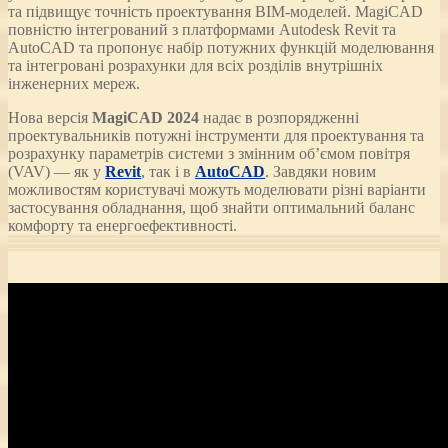
та підвищує точність проектування BIM-моделей. MagiCAD
повністю інтегрований з платформами Autodesk Revit та
AutoCAD та пропонує набір потужних функцій моделювання
та інтегровані розрахунки для всіх розділів внутрішніх
інженерних мереж.
Нова версія
MagiCAD 2024
надає в розпорядженні
проектувальників потужні інструменти для проектування та
розрахунку параметрів системи з змінним об’ємом повітря
(VAV) — як у
Revit
, так і в
AutoCAD
. Завдяки новим
можливостям користувачі можуть моделювати різні варіанти
застосування обладнання, щоб знайти оптимальний баланс
комфорту та енергоефективності.