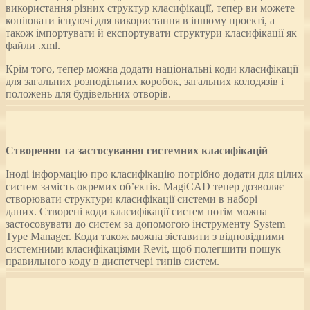
використання різних структур класифікації, тепер ви можете
копіювати існуючі для використання в іншому проекті, а
також імпортувати й експортувати структури класифікації як
файли .xml.
Крім того, тепер можна додати національні коди класифікації
для загальних розподільних коробок, загальних колодязів і
положень для будівельних отворів.
Створення та застосування системних класифікацій
Іноді інформацію про класифікацію потрібно додати для цілих
систем замість окремих об’єктів. MagiCAD тепер дозволяє
створювати структури класифікації системи в наборі
даних. Створені коди класифікації систем потім можна
застосовувати до систем за допомогою інструменту System
Type Manager. Коди також можна зіставити з відповідними
системними класифікаціями Revit, щоб полегшити пошук
правильного коду в диспетчері типів систем.