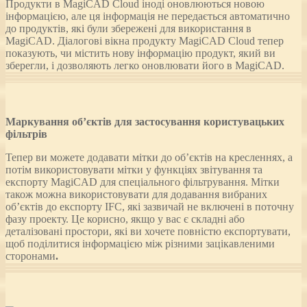
Продукти в MagiCAD Cloud іноді оновлюються новою
інформацією, але ця інформація не передається автоматично
до продуктів, які були збережені для використання в
MagiCAD. Діалогові вікна продукту MagiCAD Cloud тепер
показують, чи містить нову інформацію продукт, який ви
зберегли, і дозволяють легко оновлювати його в MagiCAD.
Маркування об’єктів для застосування користувацьких
фільтрів
Тепер ви можете додавати мітки до об’єктів на кресленнях, а
потім використовувати мітки у функціях звітування та
експорту MagiCAD для спеціального фільтрування. Мітки
також можна використовувати для додавання вибраних
об’єктів до експорту IFC, які зазвичай не включені в поточну
фазу проекту. Це корисно, якщо у вас є складні або
деталізовані простори, які ви хочете повністю експортувати,
щоб поділитися інформацією між різними зацікавленими
сторонами
.