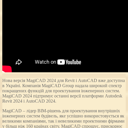
Нова версія MagiCAD 2024 для Revit і AutoCAD вже доступна
в Україні. Компанія MagiCAD Group надала широкий спектр
покращених функцій для проектування інженерних систем.
MagiCAD 2024 підтримує останні версії платформи Autodesk
Revit 2024 і AutoCAD 2024.
MagiCAD – лідер BIM-рішень для проектування внутрішніх
інженерних систем будівель, яке успішно використовується як
великими компаніями, так і невеликими проектними фірмами
у більш ніж 160 країнах світу. MagiCAD спрощує, прискорює