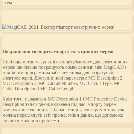
Покращення експорту/імпорту електричних мереж
Нові параметри у функції експорту/імпорту для електричних
мереж ще більше покращують обмін даними між MagiCAD і
зовнішнім програмним забезпеченням для розрахунків
електроенергії. Доступні нові параметри: MC Description 2,
MC Description 3, MC Circuit Number, MC Circuit Type, MC
Cable Description і MC Cable Length.
Крім того, параметри MC Description 1 і MC Protective Device
Description тепер також включені під час імпорту мереж
замість лише експорту. Під час імпорту електричних мереж
можна переглянути звіт про всі зміни даних, що допоможе
виявити можливі проблеми.