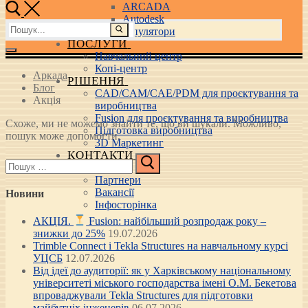
ARCADA
Autodesk
Пошук:
3D маніпулятори
ПОСЛУГИ
Навчальний центр
Копі-центр
Аркада
РІШЕННЯ
Блог
CAD/CAM/CAE/PDM для проєктування та
Акція
виробництва
Fusion для проєктування та виробництва
Схоже, ми не можемо знайти те, що ви шукали. Можливо,
Підготовка виробництва
пошук може допомогти.
3D Маркетинг
КОНТАКТИ
Пошук:
Про нас
Партнери
Вакансії
Новини
Інфосторінка
АКЦІЯ.
Fusion: найбільший розпродаж року –
знижки до 25%
19.07.2026
Trimble Connect і Tekla Structures на навчальному курсі
УЦСБ
12.07.2026
Від ідеї до аудиторії: як у Харківському національному
університеті міського господарства імені О.М. Бекетова
впроваджували Tekla Structures для підготовки
майбутніх інженерів
06.07.2026