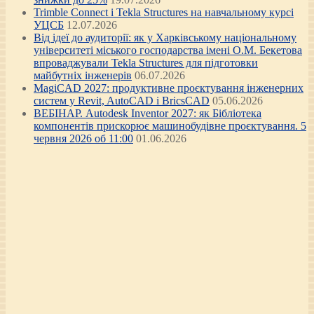
Trimble Connect і Tekla Structures на навчальному курсі
УЦСБ
12.07.2026
Від ідеї до аудиторії: як у Харківському національному
університеті міського господарства імені О.М. Бекетова
впроваджували Tekla Structures для підготовки
майбутніх інженерів
06.07.2026
MagiCAD 2027: продуктивне проєктування інженерних
систем у Revit, AutoCAD і BricsCAD
05.06.2026
ВЕБІНАР. Autodesk Inventor 2027: як Бібліотека
компонентів прискорює машинобудівне проєктування. 5
червня 2026 об 11:00
01.06.2026