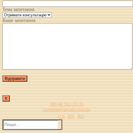
Тема запитання
Ваше запитання
Х
380 44 502-33-35
common@arcada.com.ua
UA
EN
RU
Пошук: