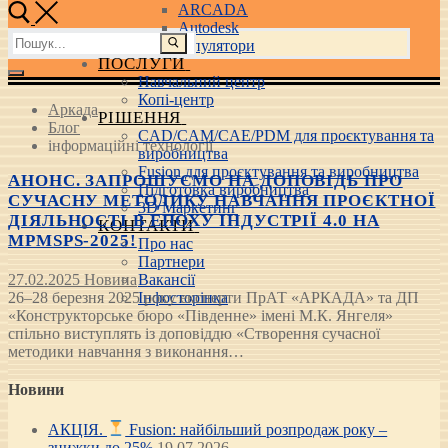
ARCADA
Autodesk
Пошук:
3D маніпулятори
ПОСЛУГИ
Навчальний центр
Копі-центр
Аркада
РІШЕННЯ
Блог
CAD/CAM/CAE/PDM для проєктування та
інформаційні технології
виробництва
Fusion для проєктування та виробництва
АНОНС. ЗАПРОШУЄМО НА ДОПОВІДЬ ПРО
Підготовка виробництва
СУЧАСНУ МЕТОДИКУ НАВЧАННЯ ПРОЄКТНОЇ
3D Маркетинг
ДІЯЛЬНОСТІ В ЕПОХУ ІНДУСТРІЇ 4.0 НА
КОНТАКТИ
MPMSPS-2025!
Про нас
Партнери
27.02.2025
Новина
Вакансії
26–28 березня 2025 року експерти ПрАТ «АРКАДА» та ДП
Інфосторінка
«Конструкторське бюро «Південне» імені М.К. Янгеля»
спільно виступлять із доповіддю «Створення сучасної
методики навчання з виконання…
Новини
АКЦІЯ.
Fusion: найбільший розпродаж року –
знижки до 25%
19.07.2026