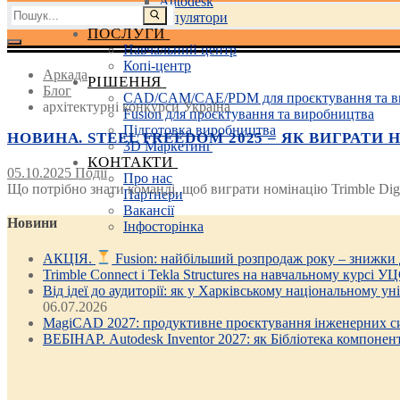
Autodesk
Пошук:
3D маніпулятори
ПОСЛУГИ
Навчальний центр
Копі-центр
Аркада
РІШЕННЯ
Блог
CAD/CAM/CAE/PDM для проєктування та в
архітектурні конкурси Україна
Fusion для проєктування та виробництва
Підготовка виробництва
НОВИНА. STEEL FREEDOM 2025 – ЯК ВИГРАТИ 
3D Маркетинг
КОНТАКТИ
05.10.2025
Події
Про нас
Що потрібно знати команді, щоб виграти номінацію Trimble Digit
Партнери
Вакансії
Новини
Інфосторінка
АКЦІЯ.
Fusion: найбільший розпродаж року – знижки
Trimble Connect і Tekla Structures на навчальному курсі У
Від ідеї до аудиторії: як у Харківському національному у
06.07.2026
MagiCAD 2027: продуктивне проєктування інженерних си
ВЕБІНАР. Autodesk Inventor 2027: як Бібліотека компонен