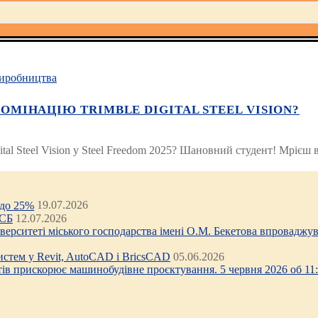
иробництва
НОМІНАЦІЮ TRIMBLE DIGITAL STEEL VISION?
al Steel Vision у Steel Freedom 2025? Шановний студент! Мрієш ви
 до 25%
19.07.2026
ЦСБ
12.07.2026
ніверситеті міського господарства імені О.М. Бекетова впроваджув
стем у Revit, AutoCAD і BricsCAD
05.06.2026
тів прискорює машинобудівне проєктування. 5 червня 2026 об 11