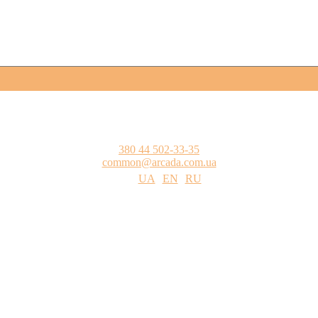
380 44 502-33-35
common@arcada.com.ua
UA
EN
RU
цтва