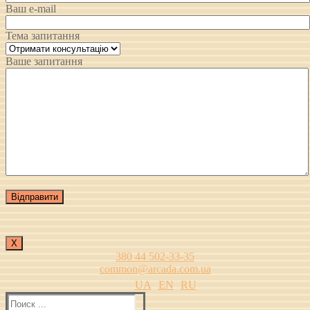
Ваш e-mail
Тема запитання
Ваше запитання
Х
380 44 502-33-35
common@arcada.com.ua
UA
EN
RU
Найти: