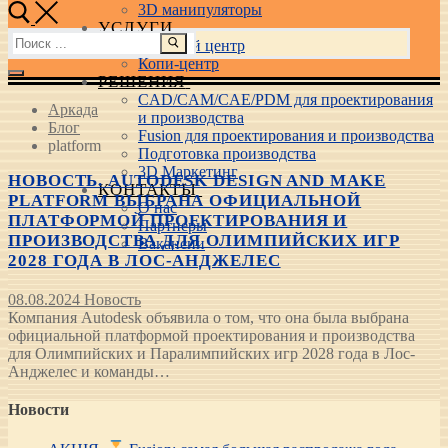
3D манипуляторы
УСЛУГИ
Найти:
Учебный центр
Копи-центр
РЕШЕНИЯ
CAD/CAM/CAE/PDM для проектирования
Аркада
и производства
Блог
Fusion для проектирования и производства
platform
Подготовка производства
3D Маркетинг
НОВОСТЬ. AUTODESK DESIGN AND MAKE
КОНТАКТЫ
PLATFORM ВЫБРАНА ОФИЦИАЛЬНОЙ
О нас
ПЛАТФОРМОЙ ПРОЕКТИРОВАНИЯ И
Партнеры
ПРОИЗВОДСТВА ДЛЯ ОЛИМПИЙСКИХ ИГР
Вакансии
2028 ГОДА В ЛОС-АНДЖЕЛЕС
08.08.2024
Новость
Компания Autodesk объявила о том, что она была выбрана
официальной платформой проектирования и производства
для Олимпийских и Паралимпийских игр 2028 года в Лос-
Анджелес и команды…
Новости