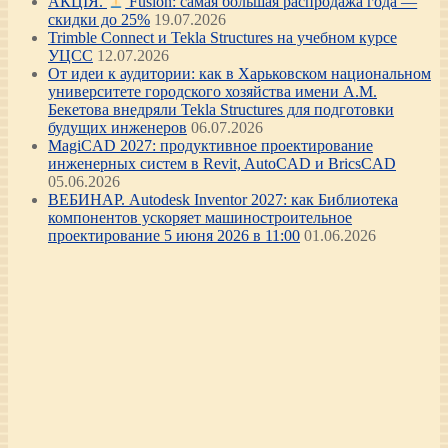
АКЦІЯ.
Fusion: самая большая распродажа года —
скидки до 25%
19.07.2026
Trimble Connect и Tekla Structures на учебном курсе
УЦСС
12.07.2026
От идеи к аудитории: как в Харьковском национальном
университете городского хозяйства имени А.М.
Бекетова внедряли Tekla Structures для подготовки
будущих инженеров
06.07.2026
MagiCAD 2027: продуктивное проектирование
инженерных систем в Revit, AutoCAD и BricsCAD
05.06.2026
ВЕБИНАР. Autodesk Inventor 2027: как Библиотека
компонентов ускоряет машиностроительное
проектирование 5 июня 2026 в 11:00
01.06.2026