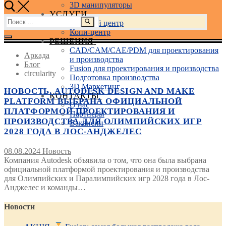
3D манипуляторы
УСЛУГИ
Найти:
Учебный центр
Копи-центр
РЕШЕНИЯ
CAD/CAM/CAE/PDM для проектирования
Аркада
и производства
Блог
Fusion для проектирования и производства
circularity
Подготовка производства
3D Маркетинг
НОВОСТЬ. AUTODESK DESIGN AND MAKE
КОНТАКТЫ
PLATFORM ВЫБРАНА ОФИЦИАЛЬНОЙ
О нас
ПЛАТФОРМОЙ ПРОЕКТИРОВАНИЯ И
Партнеры
ПРОИЗВОДСТВА ДЛЯ ОЛИМПИЙСКИХ ИГР
Вакансии
2028 ГОДА В ЛОС-АНДЖЕЛЕС
08.08.2024
Новость
Компания Autodesk объявила о том, что она была выбрана
официальной платформой проектирования и производства
для Олимпийских и Паралимпийских игр 2028 года в Лос-
Анджелес и команды…
Новости