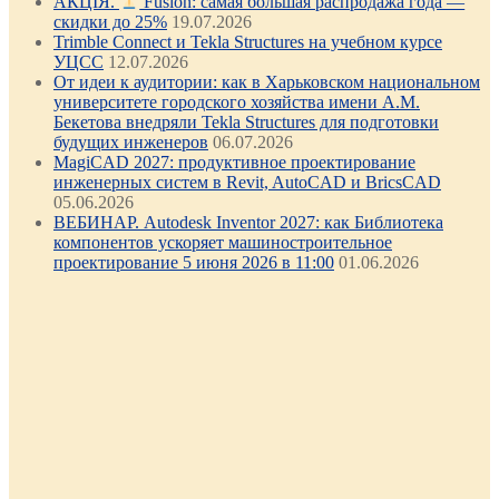
АКЦІЯ.
Fusion: самая большая распродажа года —
скидки до 25%
19.07.2026
Trimble Connect и Tekla Structures на учебном курсе
УЦСС
12.07.2026
От идеи к аудитории: как в Харьковском национальном
университете городского хозяйства имени А.М.
Бекетова внедряли Tekla Structures для подготовки
будущих инженеров
06.07.2026
MagiCAD 2027: продуктивное проектирование
инженерных систем в Revit, AutoCAD и BricsCAD
05.06.2026
ВЕБИНАР. Autodesk Inventor 2027: как Библиотека
компонентов ускоряет машиностроительное
проектирование 5 июня 2026 в 11:00
01.06.2026