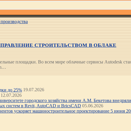
производства
 УПРАВЛЕНИЕ СТРОИТЕЛЬСТВОМ В ОБЛАКЕ
льные площадки. Во всем мире облачные сервисы Autodesk стан
on…
идки до 25%
19.07.2026
12.07.2026
иверситете городского хозяйства имени А.М. Бекетова внедряли 
х систем в Revit, AutoCAD и BricsCAD
05.06.2026
нентов ускоряет машиностроительное проектирование 5 июня 202