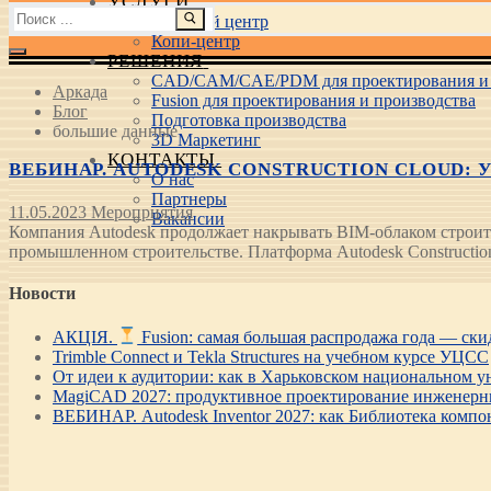
УСЛУГИ
Найти:
Учебный центр
Копи-центр
РЕШЕНИЯ
CAD/CAM/CAE/PDM для проектирования и 
Аркада
Fusion для проектирования и производства
Блог
Подготовка производства
большие данные
3D Маркетинг
КОНТАКТЫ
ВЕБИНАР. AUTODESK CONSTRUCTION CLOUD:
О нас
Партнеры
11.05.2023
Мероприятия
Вакансии
Компания Autodesk продолжает накрывать BIM-облаком строите
промышленном строительстве. Платформа Autodesk Constructi
Новости
АКЦІЯ.
Fusion: самая большая распродажа года — ск
Trimble Connect и Tekla Structures на учебном курсе УЦСС
От идеи к аудитории: как в Харьковском национальном ун
MagiCAD 2027: продуктивное проектирование инженерны
ВЕБИНАР. Autodesk Inventor 2027: как Библиотека компо