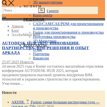
3D манипуляторы
УСЛУГИ
Найти:
Учебный центр
Копи-центр
РЕШЕНИЯ
CAD/CAM/CAE/PDM для проектирования
Аркада
и производства
Блог
Fusion для проектирования и производства
ArcelorMittal BIM
Подготовка производства
3D Маркетинг
AUTODESK HUB 2025: ИННОВАЦИИ,
КОНТАКТЫ
ПАРТНЕРСТВА, BIM-РЕШЕНИЯ И ОПЫТ
О нас
АРКАДА
Партнеры
Вакансии
25.07.2025
Новость
24 июля 2025 года в Киеве состоялась масштабная отраслевая
конференция AUTODESK HUB 2025, которая
продемонстрировала высокий уровень внедрения BIM-
технологий в украинском строительстве и проектировании.
Участники…
Новости
АКЦІЯ.
Fusion: самая большая распродажа года —
скидки до 25%
19.07.2026