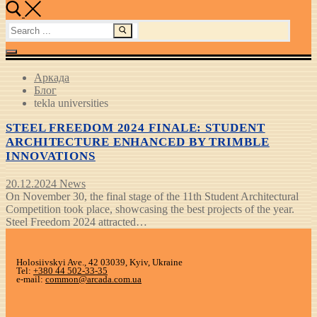
Search
for:
Аркада
Блог
tekla universities
STEEL FREEDOM 2024 FINALE: STUDENT
ARCHITECTURE ENHANCED BY TRIMBLE
INNOVATIONS
20.12.2024
News
On November 30, the final stage of the 11th Student Architectural
Competition took place, showcasing the best projects of the year.
Steel Freedom 2024 attracted…
Holosiivskyi Ave., 42 03039, Kyiv, Ukraine
Tel:
+380 44 502-33-35
e-mail:
common@arcada.com.ua