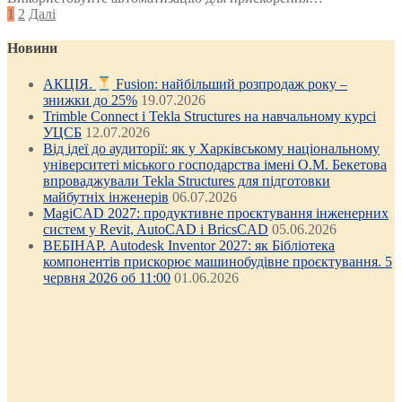
Posts
1
2
Далі
pagination
Новини
АКЦІЯ.
Fusion: найбільший розпродаж року –
знижки до 25%
19.07.2026
Trimble Connect і Tekla Structures на навчальному курсі
УЦСБ
12.07.2026
Від ідеї до аудиторії: як у Харківському національному
університеті міського господарства імені О.М. Бекетова
впроваджували Tekla Structures для підготовки
майбутніх інженерів
06.07.2026
MagiCAD 2027: продуктивне проєктування інженерних
систем у Revit, AutoCAD і BricsCAD
05.06.2026
ВЕБІНАР. Autodesk Inventor 2027: як Бібліотека
компонентів прискорює машинобудівне проєктування. 5
червня 2026 об 11:00
01.06.2026