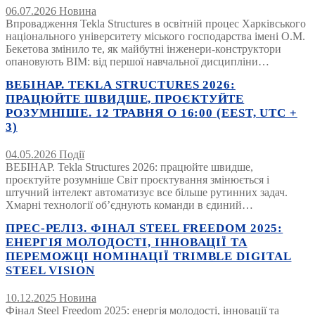
06.07.2026
Новина
Впровадження Tekla Structures в освітній процес Харківського
національного університету міського господарства імені О.М.
Бекетова змінило те, як майбутні інженери-конструктори
опановують BIM: від першої навчальної дисципліни…
ВЕБІНАР. TEKLA STRUCTURES 2026:
ПРАЦЮЙТЕ ШВИДШЕ, ПРОЄКТУЙТЕ
РОЗУМНІШЕ. 12 ТРАВНЯ О 16:00 (EEST, UTC +
3)
04.05.2026
Події
ВЕБІНАР. Tekla Structures 2026: працюйте швидше,
проєктуйте розумніше Світ проєктування змінюється і
штучний інтелект автоматизує все більше рутинних задач.
Хмарні технології об’єднують команди в єдиний…
ПРЕС-РЕЛІЗ. ФІНАЛ STEEL FREEDOM 2025:
ЕНЕРГІЯ МОЛОДОСТІ, ІННОВАЦІЇ ТА
ПЕРЕМОЖЦІ НОМІНАЦІЇ TRIMBLE DIGITAL
STEEL VISION
10.12.2025
Новина
Фінал Steel Freedom 2025: енергія молодості, інновації та