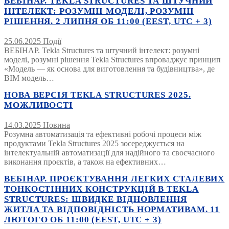
ВЕБІНАР. TEKLA STRUCTURES ТА ШТУЧНИЙ
ІНТЕЛЕКТ: РОЗУМНІ МОДЕЛІ, РОЗУМНІ
РІШЕННЯ. 2 ЛИПНЯ ОБ 11:00 (EEST, UTC + 3)
25.06.2025
Події
ВЕБІНАР. Tekla Structures та штучний інтелект: розумні
моделі, розумні рішення Tekla Structures впроваджує принцип
«Модель — як основа для виготовлення та будівництва», де
BIM модель…
НОВА ВЕРСІЯ TEKLA STRUCTURES 2025.
МОЖЛИВОСТІ
14.03.2025
Новина
Розумна автоматизація та ефективні робочі процеси між
продуктами Tekla Structures 2025 зосереджується на
інтелектуальній автоматизації для надійного та своєчасного
виконання проєктів, а також на ефективних…
ВЕБІНАР. ПРОЄКТУВАННЯ ЛЕГКИХ СТАЛЕВИХ
ТОНКОСТІННИХ КОНСТРУКЦІЙ В TEKLA
STRUCTURES: ШВИДКЕ ВІДНОВЛЕННЯ
ЖИТЛА ТА ВІДПОВІДНІСТЬ НОРМАТИВАМ. 11
ЛЮТОГО ОБ 11:00 (EEST, UTC + 3)