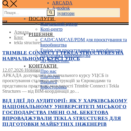
ARCADA
Autodesk
Пошук:
3D маніпулятори
ПОСЛУГИ
Навчальний центр
Копі-центр
Аркада
РІШЕННЯ
Блог
CAD/CAM/CAE/PDM для проєктування та
tekla structures
виробництва
Fusion для проєктування та виробництва
TRIMBLE CONNECT І TEKLA STRUCTURES НА
Підготовка виробництва
НАВЧАЛЬНОМУ КУРСІ УЦСБ
3D Маркетинг
КОНТАКТИ
12.07.2026
Новина
Про нас
АРКАДА долучилася до навчального курсу УЦСБ із
Партнери
проєктування сталевих конструкцій за Єврокодами та
Вакансії
представила практичні можливості Trimble Connect і Tekla
Інфосторінка
Structures — від BIM-координації до…
ВІД ІДЕЇ ДО АУДИТОРІЇ: ЯК У ХАРКІВСЬКОМУ
НАЦІОНАЛЬНОМУ УНІВЕРСИТЕТІ МІСЬКОГО
ГОСПОДАРСТВА ІМЕНІ О.М. БЕКЕТОВА
ВПРОВАДЖУВАЛИ TEKLA STRUCTURES ДЛЯ
ПІДГОТОВКИ МАЙБУТНІХ ІНЖЕНЕРІВ