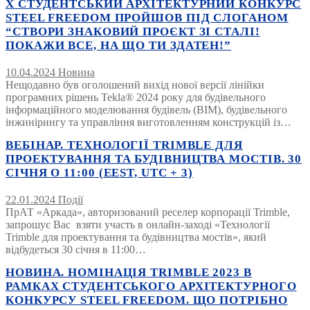
Х СТУДЕНТСЬКИЙ АРХІТЕКТУРНИЙ КОНКУРС
STEEL FREEDOM ПРОЙШОВ ПІД СЛОГАНОМ
“СТВОРИ ЗНАКОВИЙ ПРОЄКТ ЗІ СТАЛІ!
ПОКАЖИ ВСЕ, НА ЩО ТИ ЗДАТЕН!”
10.04.2024
Новина
Нещодавно був оголошений вихід нової версії лінійки
програмних рішень Tekla® 2024 року для будівельного
інформаційного моделювання будівель (BIM), будівельного
інжинірингу та управління виготовленням конструкцій із…
ВЕБІНАР. ТЕХНОЛОГІЇ TRIMBLE ДЛЯ
ПРОЕКТУВАННЯ ТА БУДІВНИЦТВА МОСТІВ. 30
СІЧНЯ О 11:00 (EEST, UTC + 3)
22.01.2024
Події
ПрАТ «Аркада», авторизований реселер корпорації Trimble,
запрошує Вас взяти участь в онлайн-заході «Технології
Trimble для проектування та будівництва мостів», який
відбудеться 30 січня в 11:00…
НОВИНА. НОМІНАЦІЯ TRIMBLE 2023 В
РАМКАХ СТУДЕНТСЬКОГО АРХІТЕКТУРНОГО
КОНКУРСУ STEEL FREEDOM. ЩО ПОТРІБНО