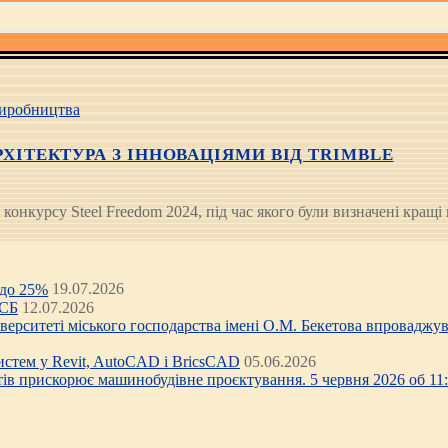
иробництва
РХІТЕКТУРА З ІННОВАЦІЯМИ ВІД TRIMBLE
 конкурсу Steel Freedom 2024, під час якого були визначені кращі
 до 25%
19.07.2026
ЦСБ
12.07.2026
ніверситеті міського господарства імені О.М. Бекетова впроваджув
стем у Revit, AutoCAD і BricsCAD
05.06.2026
тів прискорює машинобудівне проєктування. 5 червня 2026 об 11