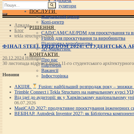
Autodesk
Пошук:
3D маніпулятори
ПОСЛУГИ
Навчальний центр
Копі-центр
Аркада
РІШЕННЯ
Блог
CAD/CAM/CAE/PDM для проєктування та в
tekla structures 2024
Fusion для проєктування та виробництва
Підготовка виробництва
ФІНАЛ STEEL FREEDOM 2024: СТУДЕНТСЬКА А
3D Маркетинг
КОНТАКТИ
20.12.2024
Новина
Про нас
30 листопада відбувся фінал 11-го студентського архітектурного
Партнери
Вакансії
Новини
Інфосторінка
АКЦІЯ.
Fusion: найбільший розпродаж року – знижки
Trimble Connect і Tekla Structures на навчальному курсі У
Від ідеї до аудиторії: як у Харківському національному у
06.07.2026
MagiCAD 2027: продуктивне проєктування інженерних си
ВЕБІНАР. Autodesk Inventor 2027: як Бібліотека компонен