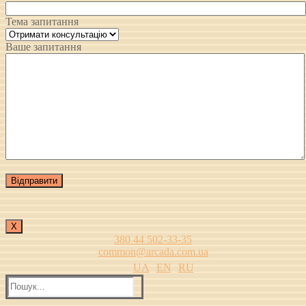
Тема запитання
Ваше запитання
Х
380 44 502-33-35
common@arcada.com.ua
UA
EN
RU
Пошук: