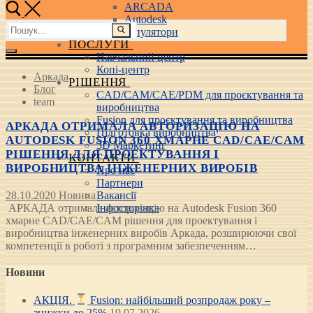
ARCADA
Autodesk
Пошук:
3D маніпулятори
ПОСЛУГИ
Навчальний центр
Копі-центр
Аркада
РІШЕННЯ
Блог
CAD/CAM/CAE/PDM для проєктування та
team
виробництва
Fusion для проєктування та виробництва
АРКАДА ОТРИМАЛА АВТОРИЗАЦІЮ НА
Підготовка виробництва
AUTODESK FUSION 360 ХМАРНЕ CAD/CAE/CAM
3D Маркетинг
РІШЕННЯ ДЛЯ ПРОЕКТУВАННЯ І
КОНТАКТИ
ВИРОБНИЦТВА ІНЖЕНЕРНИХ ВИРОБІВ
Про нас
Партнери
28.10.2020
Новина
Вакансії
АРКАДА отримала авторизацію на Autodesk Fusion 360
Інфосторінка
хмарне CAD/CAE/CAM рішення для проектування і
виробництва інженерних виробів Аркада, розширюючи свої
компетенції в роботі з програмним забезпеченням…
Новини
АКЦІЯ.
Fusion: найбільший розпродаж року –
знижки до 25%
19.07.2026