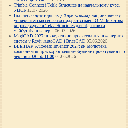
Trimble Connect і Tekla Structures на навчальному курсі
УЦСБ
12.07.2026
Від ідеї до аудиторії: як у Харківському національному
університеті міського господарства імені О.М. Бекетова
впроваджували Tekla Structures для підготовки
майбутніх інженерів
06.07.2026
MagiCAD 2027: продуктивне проєктування інженерних
систем у Revit, AutoCAD і BricsCAD
05.06.2026
ВЕБІНАР. Autodesk Inventor 2027: як Бібліотека
компонентів прискорює машинобудівне проєктування. 5
червня 2026 об 11:00
01.06.2026