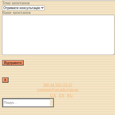
Тема запитання
Ваше запитання
Х
380 44 502-33-35
common@arcada.com.ua
UA
EN
RU
Пошук: