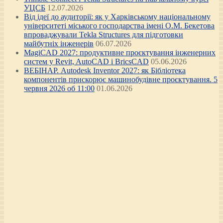
УЦСБ
12.07.2026
Від ідеї до аудиторії: як у Харківському національному
університеті міського господарства імені О.М. Бекетова
впроваджували Tekla Structures для підготовки
майбутніх інженерів
06.07.2026
MagiCAD 2027: продуктивне проєктування інженерних
систем у Revit, AutoCAD і BricsCAD
05.06.2026
ВЕБІНАР. Autodesk Inventor 2027: як Бібліотека
компонентів прискорює машинобудівне проєктування. 5
червня 2026 об 11:00
01.06.2026