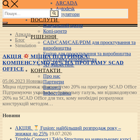
ARCADA
Autodesk
Пошук:
3D маніпулятори
ПОСЛУГИ
Навчальний центр
Копі-центр
Аркада
РІШЕННЯ
Блог
CAD/CAM/CAE/PDM для проєктування та
Simulation
виробництва
Fusion для проєктування та виробництва
АКЦІЯ
МІЦНА ПІДТРИМКА:
Підготовка виробництва
КОМПЕНСУЄМО 20% НА ПРОГРАМУ SCAD
3D Маркетинг
OFFICE
КОНТАКТИ
Про нас
05.06.2023
Новина
Партнери
Міцна підтримка: компенсуємо 20% на програму SCAD Office
Вакансії
Підтримуючи українську будівельну галузь, ми відшкодовуємо
Інфосторінка
20% на SCAD Office для тих, кому необхідні розрахунки
конструкцій методом…
Новини
АКЦІЯ.
Fusion: найбільший розпродаж року –
знижки до 25%
19.07.2026
Trimble Connect і Tekla Structures на навчальному курсі