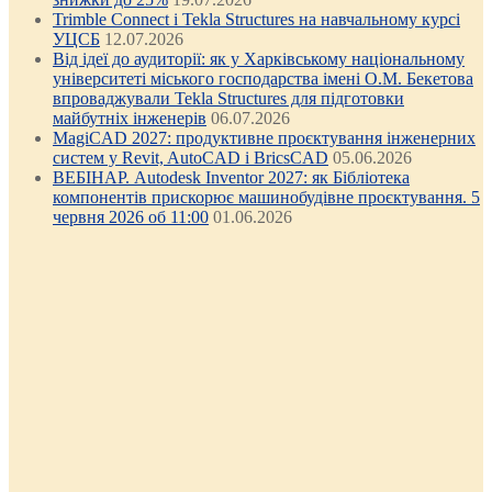
Trimble Connect і Tekla Structures на навчальному курсі
УЦСБ
12.07.2026
Від ідеї до аудиторії: як у Харківському національному
університеті міського господарства імені О.М. Бекетова
впроваджували Tekla Structures для підготовки
майбутніх інженерів
06.07.2026
MagiCAD 2027: продуктивне проєктування інженерних
систем у Revit, AutoCAD і BricsCAD
05.06.2026
ВЕБІНАР. Autodesk Inventor 2027: як Бібліотека
компонентів прискорює машинобудівне проєктування. 5
червня 2026 об 11:00
01.06.2026