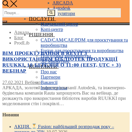
ARCADA
Autodesk
Пошук:
3D маніпулятори
ПОСЛУГИ
Навчальний центр
Копі-центр
Аркада
РІШЕННЯ
Блог
CAD/CAM/CAE/PDM для проєктування та
ProdLib
виробництва
Fusion для проєктування та виробництва
BIM ПРОЕКТУВАННЯ В REVIT З
Підготовка виробництва
ВИКОРИСТАННЯМ БІБЛІОТЕК ПРОДУКЦІЇ
3D Маркетинг
RUUKKI. 10 БЕРЕЗНЯ О 11:00 (EEST, UTC + 3)
КОНТАКТИ
ВЕБІНАР
Про нас
Партнери
27.02.2021
Вебінар
Вакансії
АРКАДА, золотий партнер компанії Autodesk, та інженерно-
Інфосторінка
будівельна компанія Rauta запрошують Вас на вебінар, де
розкажуть про використання бібліотек виробів RUUKKI при
моделювання стін і покрівлі…
Новини
АКЦІЯ.
Fusion: найбільший розпродаж року –
знижки до 25%
19.07.2026