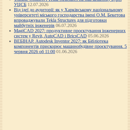
УЦСБ
12.07.2026
Від ідеї до аудиторії: як у Харківському національному
університеті міського господарства імені О.М. Бекетова
впроваджували Tekla Structures для підготовки
майбутніх інженерів
06.07.2026
MagiCAD 2027: продуктивне проєктування інженерних
систем у Revit, AutoCAD і BricsCAD
05.06.2026
ВЕБІНАР. Autodesk Inventor 2027: як Бібліотека
компонентів прискорює машинобудівне проєктування. 5
червня 2026 об 11:00
01.06.2026