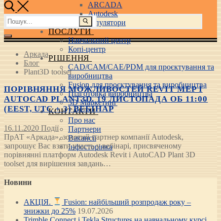
ARCADA
Autodesk
Пошук:
3D маніпулятори
ПОСЛУГИ
Навчальний центр
Копі-центр
Аркада
РІШЕННЯ
Блог
CAD/CAM/CAE/PDM для проєктування та
Plant3D toolset
виробництва
Fusion для проєктування та виробництва
ПОРІВНЯННЯ МОЖЛИВОСТЕЙ REVIT MEP І
Підготовка виробництва
AUTOCAD PLANT3D. 19 ЛИСТОПАДА ОБ 11:00
3D Маркетинг
(EEST, UTC + 3) ВЕБІНАР
КОНТАКТИ
Про нас
16.11.2020
Події
Партнери
ПрАТ «Аркада», золотий партнер компанії Autodesk,
Вакансії
запрошує Вас взяти участь у вебінарі, присвяченому
Інфосторінка
порівнянні платформ Autodesk Revit і AutoCAD Plant 3D
toolset для вирішення завдань…
Новини
АКЦІЯ.
Fusion: найбільший розпродаж року –
знижки до 25%
19.07.2026
Trimble Connect і Tekla Structures на навчальному курсі