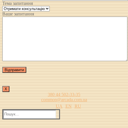
Тема запитання
Ваше запитання
Х
380 44 502-33-35
common@arcada.com.ua
UA
EN
RU
Пошук: