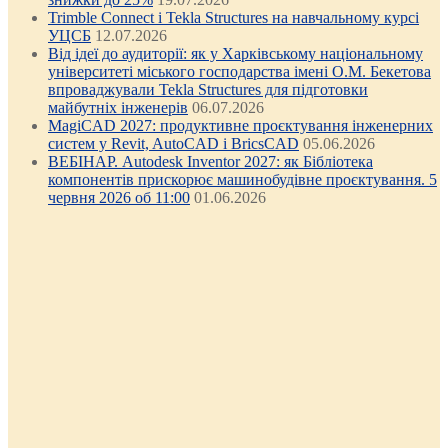
Trimble Connect і Tekla Structures на навчальному курсі
УЦСБ
12.07.2026
Від ідеї до аудиторії: як у Харківському національному
університеті міського господарства імені О.М. Бекетова
впроваджували Tekla Structures для підготовки
майбутніх інженерів
06.07.2026
MagiCAD 2027: продуктивне проєктування інженерних
систем у Revit, AutoCAD і BricsCAD
05.06.2026
ВЕБІНАР. Autodesk Inventor 2027: як Бібліотека
компонентів прискорює машинобудівне проєктування. 5
червня 2026 об 11:00
01.06.2026