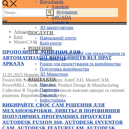
Візуалізація
Autodesk
Пошук:
Машинобудування
ARCADA
Autodesk
3D маніпулятори
Аркада
ПОСЛУГИ
Блог
Навчальний центр
MasterCAM
Копі-центр
РІШЕННЯ
ПРОПОЗИЦІЯ. РІШЕННЯ ДЛЯ
CAD/CAM/CAE/PDM для проєктування та
АВТОМАТИЗАЦІЇ ВИРОБНИЦТВ ВІД ПРАТ
виробництва
АРКАДА
Fusion для проєктування та виробництва
Підготовка виробництва
3D Маркетинг
11.01.2025
Новина
КОНТАКТИ
Fusion360, Solidworks, Inventor, AutoCAD, MasterCAM,
Про нас
PowerMILL, Vault, Autodesk Product Design & Manufacturing
Партнери
Collection В Україні зараз як ніколи важливі швидкі та сміливі
Вакансії
рішення. Виробництво потребує…
Інфосторінка
ВИБИРАЙТЕ СВОЄ CAM РІШЕННЯ ДЛЯ
МЕХАНООБРОБКИ. ДИВІТЬСЯ ПОРІВНЯННЯ
ПОПУЛЯРНИХ ПРОГРАМНИХ ПРОДУКТІВ
AUTODESK FUSION 360, AUTODESK INVENTOR
CAM, AUTODESK FEATURECAM, AUTODESK