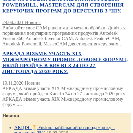
POWERMILL, MASTERCAM ДЛЯ СТВОРЕННЯ
КЕРУЮЧИХ ПРОГРАМ ДО ВЕРСТАТІВ З ЧПУ.
29.04.2021
Новина
Вибирайте своє CAM рішення для механообробки. Дивіться
порівняння популярних програмних продуктів Autodesk
Fusion 360, Autodesk Inventor CAM, Autodesk FeatureCAM,
Autodesk Powermill, MasterCAM для створення керуючих…
АРКАДА ВІЗЬМЕ УЧАСТЬ XIX
МІЖНАРОДНОМУ ПРОМИСЛОВОМУ ФОРУМІ,
ЯКИЙ ПРОЙДЕ В КИЄВІ З 24 ПО 27
ЛИСТОПАДА 2020 РОКУ.
19.11.2020
Новина
АРКАДА візьме участь XIX Міжнародному промисловому
форумі, який пройде в Києві з 24 по 27 листопада 2020 року
АРКАДА візьме участь XIX Міжнародному промисловому
форумі,…
Новини
АКЦІЯ.
Fusion: найбільший розпродаж року –
знижки до 25%
19.07.2026