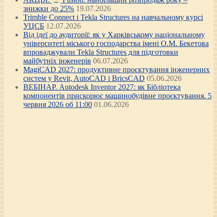
знижки до 25%
19.07.2026
Trimble Connect і Tekla Structures на навчальному курсі
УЦСБ
12.07.2026
Від ідеї до аудиторії: як у Харківському національному
університеті міського господарства імені О.М. Бекетова
впроваджували Tekla Structures для підготовки
майбутніх інженерів
06.07.2026
MagiCAD 2027: продуктивне проєктування інженерних
систем у Revit, AutoCAD і BricsCAD
05.06.2026
ВЕБІНАР. Autodesk Inventor 2027: як Бібліотека
компонентів прискорює машинобудівне проєктування. 5
червня 2026 об 11:00
01.06.2026