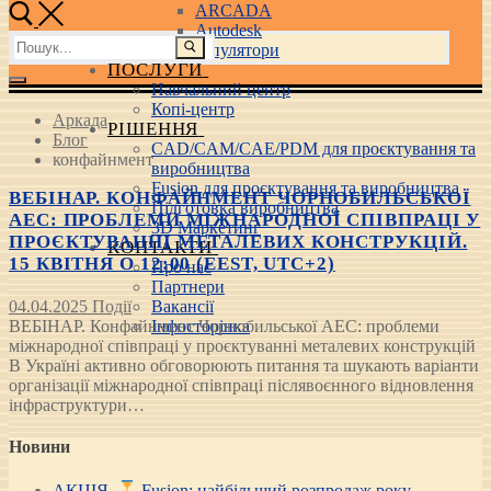
ARCADA
Autodesk
Пошук:
3D маніпулятори
ПОСЛУГИ
Навчальний центр
Копі-центр
Аркада
РІШЕННЯ
Блог
CAD/CAM/CAE/PDM для проєктування та
конфайнмент
виробництва
Fusion для проєктування та виробництва
ВЕБІНАР. КОНФАЙНМЕНТ ЧОРНОБИЛЬСЬКОЇ
Підготовка виробництва
АЕС: ПРОБЛЕМИ МІЖНАРОДНОЇ СПІВПРАЦІ У
3D Маркетинг
ПРОЄКТУВАННІ МЕТАЛЕВИХ КОНСТРУКЦІЙ.
КОНТАКТИ
15 КВІТНЯ О 12:00 (EEST, UTC+2)
Про нас
Партнери
04.04.2025
Події
Вакансії
ВЕБІНАР. Конфайнмент Чорнобильської АЕС: проблеми
Інфосторінка
міжнародної співпраці у проєктуванні металевих конструкцій
В Україні активно обговорюють питання та шукають варіанти
організації міжнародної співпраці післявоєнного відновлення
інфраструктури…
Новини
АКЦІЯ.
Fusion: найбільший розпродаж року –