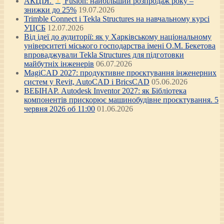
АКЦІЯ.
Fusion: найбільший розпродаж року –
знижки до 25%
19.07.2026
Trimble Connect і Tekla Structures на навчальному курсі
УЦСБ
12.07.2026
Від ідеї до аудиторії: як у Харківському національному
університеті міського господарства імені О.М. Бекетова
впроваджували Tekla Structures для підготовки
майбутніх інженерів
06.07.2026
MagiCAD 2027: продуктивне проєктування інженерних
систем у Revit, AutoCAD і BricsCAD
05.06.2026
ВЕБІНАР. Autodesk Inventor 2027: як Бібліотека
компонентів прискорює машинобудівне проєктування. 5
червня 2026 об 11:00
01.06.2026