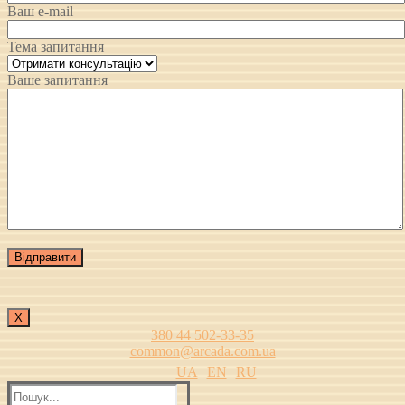
Ваш e-mail
Тема запитання
Ваше запитання
Х
380 44 502-33-35
common@arcada.com.ua
UA
EN
RU
Пошук: