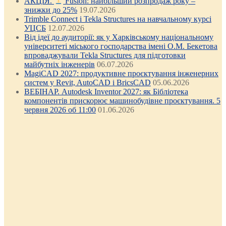
АКЦІЯ.
Fusion: найбільший розпродаж року –
знижки до 25%
19.07.2026
Trimble Connect і Tekla Structures на навчальному курсі
УЦСБ
12.07.2026
Від ідеї до аудиторії: як у Харківському національному
університеті міського господарства імені О.М. Бекетова
впроваджували Tekla Structures для підготовки
майбутніх інженерів
06.07.2026
MagiCAD 2027: продуктивне проєктування інженерних
систем у Revit, AutoCAD і BricsCAD
05.06.2026
ВЕБІНАР. Autodesk Inventor 2027: як Бібліотека
компонентів прискорює машинобудівне проєктування. 5
червня 2026 об 11:00
01.06.2026