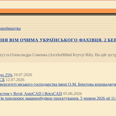
иробництва
Я BIM ОЧИМА УКРАЇНСЬКОГО ФАХІВЦЯ. 2 БЕРЕЗ
y) та Олександра Совенка (ArcelorMittal Kryvyi Rih). На цій зу
 до 25%
19.07.2026
ЦСБ
12.07.2026
ніверситеті міського господарства імені О.М. Бекетова впроваджув
стем у Revit, AutoCAD і BricsCAD
05.06.2026
тів прискорює машинобудівне проєктування. 5 червня 2026 об 11