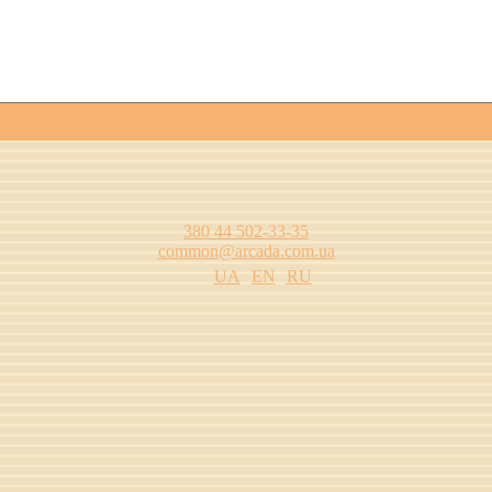
380 44 502-33-35
common@arcada.com.ua
UA
EN
RU
цтва