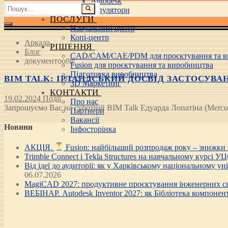
Autodesk
Пошук:
3D маніпулятори
ПОСЛУГИ
Навчальний центр
Копі-центр
Аркада
РІШЕННЯ
Блог
CAD/CAM/CAE/PDM для проєктування та в
документообіг
Fusion для проєктування та виробництва
Підготовка виробництва
BIM TALK: ІРЛАНДСЬКИЙ ДОСВІД ЗАСТОСУВАНН
3D Маркетинг
КОНТАКТИ
19.02.2024
Події
Про нас
Запрошуємо Вас на суботній BIM Talk Едуарда Лопатіна (Mercur
Партнери
Вакансії
Новини
Інфосторінка
АКЦІЯ.
Fusion: найбільший розпродаж року – знижки
Trimble Connect і Tekla Structures на навчальному курсі У
Від ідеї до аудиторії: як у Харківському національному у
06.07.2026
MagiCAD 2027: продуктивне проєктування інженерних си
ВЕБІНАР. Autodesk Inventor 2027: як Бібліотека компонен