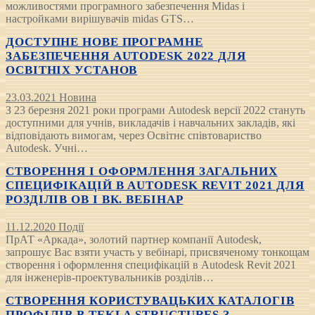
можливостями програмного забезпечення Midas і
настройками вирішувачів midas GTS…
ДОСТУПНЕ НОВЕ ПРОГРАМНЕ
ЗАБЕЗПЕЧЕННЯ AUTODESK 2022 ДЛЯ
ОСВІТНІХ УСТАНОВ
23.03.2021
Новина
З 23 березня 2021 роки програми Autodesk версії 2022 стануть
доступними для учнів, викладачів і навчальних закладів, які
відповідають вимогам, через Освітнє співтовариство
Autodesk. Учні…
СТВОРЕННЯ І ОФОРМЛЕННЯ ЗАГАЛЬНИХ
СПЕЦИФІКАЦІЙ В AUTODESK REVIT 2021 ДЛЯ
РОЗДІЛІВ ОВ І ВК. ВЕБІНАР
11.12.2020
Події
ПрАТ «Аркада», золотий партнер компанії Autodesk,
запрошує Вас взяти участь у вебінарі, присвяченому тонкощам
створення і оформлення специфікацій в Autodesk Revit 2021
для інженерів-проектувальників розділів…
СТВОРЕННЯ КОРИСТУВАЦЬКИХ КАТАЛОГІВ
ПРОФІЛІВ В TEKLA STRUCTURES З