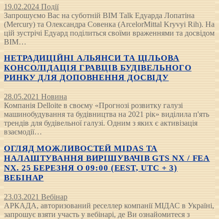
19.02.2024
Події
Запрошуємо Вас на суботній BIM Talk Едуарда Лопатіна
(Mercury) та Олександра Совенка (ArcelorMittal Kryvyi Rih). На
цій зустрічі Едуард поділиться своїми враженнями та досвідом
BIM…
НЕТРАДИЦІЙНІ АЛЬЯНСИ ТА ЦІЛЬОВА
КОНСОЛІДАЦІЯ ГРАВЦІВ БУДІВЕЛЬНОГО
РИНКУ ДЛЯ ДОПОВНЕННЯ ДОСВІДУ
28.05.2021
Новина
Компанія Delloite в своєму «Прогнозі розвитку галузі
машинобудування та будівництва на 2021 рік» виділила п'ять
трендів для будівельної галузі. Одним з яких є активізація
взаємодії…
ОГЛЯД МОЖЛИВОСТЕЙ MIDAS ТА
НАЛАШТУВАННЯ ВИРІШУВАЧІВ GTS NX / FEA
NX. 25 БЕРЕЗНЯ О 09:00 (EEST, UTC + 3)
ВЕБІНАР
23.03.2021
Вебінар
АРКАДА, авторизований реселлер компанії МІДАС в Україні,
запрошує взяти участь у вебінарі, де Ви ознайомитеся з