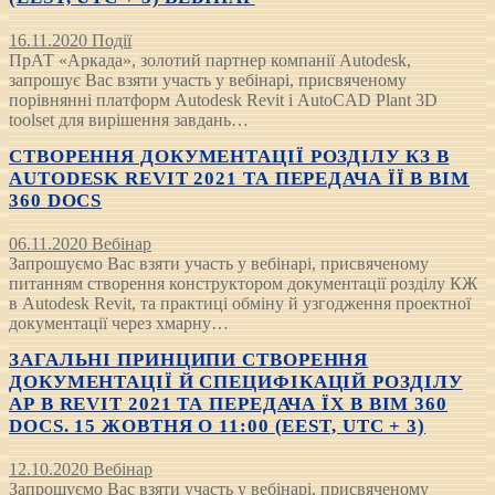
16.11.2020
Події
ПрАТ «Аркада», золотий партнер компанії Autodesk,
запрошує Вас взяти участь у вебінарі, присвяченому
порівнянні платформ Autodesk Revit і AutoCAD Plant 3D
toolset для вирішення завдань…
СТВОРЕННЯ ДОКУМЕНТАЦІЇ РОЗДІЛУ КЗ В
AUTODESK REVIT 2021 ТА ПЕРЕДАЧА ЇЇ В BIM
360 DOCS
06.11.2020
Вебінар
Запрошуємо Вас взяти участь у вебінарі, присвяченому
питанням створення конструктором документації розділу КЖ
в Autodesk Revit, та практиці обміну й узгодження проектної
документації через хмарну…
ЗАГАЛЬНІ ПРИНЦИПИ СТВОРЕННЯ
ДОКУМЕНТАЦІЇ Й СПЕЦИФІКАЦІЙ РОЗДІЛУ
АР В REVIT 2021 ТА ПЕРЕДАЧА ЇХ В BIM 360
DOCS. 15 ЖОВТНЯ О 11:00 (EEST, UTC + 3)
12.10.2020
Вебінар
Запрошуємо Вас взяти участь у вебінарі, присвяченому