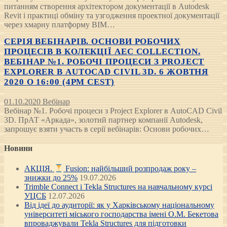
питанням створення архітектором документації в Autodesk
Revit і практиці обміну та узгодження проектної документації
через хмарну платформу BIM…
СЕРІЯ ВЕБІНАРІВ. ОСНОВИ РОБОЧИХ
ПРОЦЕСІВ В КОЛЕКЦІЇ AEC COLLECTION.
ВЕБІНАР №1. РОБОЧІ ПРОЦЕСИ З PROJECT
EXPLORER В AUTOCAD CIVIL 3D. 6 ЖОВТНЯ
2020 О 16:00 (4PM CEST)
01.10.2020
Вебінар
Вебінар №1. Робочі процеси з Project Explorer в AutoCAD Civil
3D. ПрАТ «Аркада», золотий партнер компанії Autodesk,
запрошує взяти участь в серії вебінарів: Основи робочих…
Новини
АКЦІЯ.
Fusion: найбільший розпродаж року –
знижки до 25%
19.07.2026
Trimble Connect і Tekla Structures на навчальному курсі
УЦСБ
12.07.2026
Від ідеї до аудиторії: як у Харківському національному
університеті міського господарства імені О.М. Бекетова
впроваджували Tekla Structures для підготовки