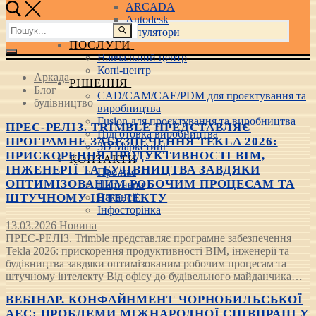
ARCADA
Autodesk
Пошук:
3D маніпулятори
ПОСЛУГИ
Навчальний центр
Копі-центр
Аркада
РІШЕННЯ
Блог
CAD/CAM/CAE/PDM для проєктування та
будівництво
виробництва
Fusion для проєктування та виробництва
ПРЕС-РЕЛІЗ. TRIMBLE ПРЕДСТАВЛЯЄ
Підготовка виробництва
ПРОГРАМНЕ ЗАБЕЗПЕЧЕННЯ TEKLA 2026:
3D Маркетинг
ПРИСКОРЕННЯ ПРОДУКТИВНОСТІ BIM,
КОНТАКТИ
ІНЖЕНЕРІЇ ТА БУДІВНИЦТВА ЗАВДЯКИ
Про нас
ОПТИМІЗОВАНИМ РОБОЧИМ ПРОЦЕСАМ ТА
Партнери
ШТУЧНОМУ ІНТЕЛЕКТУ
Вакансії
Інфосторінка
13.03.2026
Новина
ПРЕС-РЕЛІЗ. Trimble представляє програмне забезпечення
Tekla 2026: прискорення продуктивності BIM, інженерії та
будівництва завдяки оптимізованим робочим процесам та
штучному інтелекту Від офісу до будівельного майданчика…
ВЕБІНАР. КОНФАЙНМЕНТ ЧОРНОБИЛЬСЬКОЇ
АЕС: ПРОБЛЕМИ МІЖНАРОДНОЇ СПІВПРАЦІ У