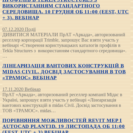
ВИКОРИСТАННЯМ СТАНДАРТНОГО
СЕРЕДОВИЩА. 10 ГРУДНЯ ОБ 11:00 (EEST, UTC
+ 3). ВЕБІНАР
07.12.2020
Події
ДИВИТИСЯ МАТЕРІАЛИ ПрАТ «Аркада», авторизований
реселлер корпорації Trimble, запрошує Вас взяти участь у
вебінарі «Створення користувацьких каталогів профілів в
Tekla Structures з використанням стандартного середовища».
…
ЛІНЕАРИЗАЦІЯ ВАНТОВИХ КОНСТРУКЦІЙ В
MIDAS CIVIL. ДОСВІД ЗАСТОСУВАННЯ В ТОВ
«ТРАМОС» ВЕБІНАР
17.11.2020
Вебінар
ПрАТ «Аркада», авторизований реселлер компанії Мідас в
Україні, запрошує взяти участь у вебінарі «Лінеаризація
вантових конструкцій в midas Civil. Досвід застосування в
ТОВ «ТРАМОС». midas…
ПОРІВНЯННЯ МОЖЛИВОСТЕЙ REVIT MEP І
AUTOCAD PLANT3D. 19 ЛИСТОПАДА ОБ 11:00
(EEST, UTC + 3) ВЕБІНАР