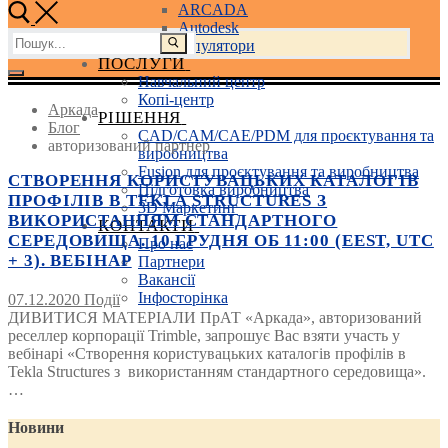
ARCADA
Autodesk
Пошук:
3D маніпулятори
ПОСЛУГИ
Навчальний центр
Копі-центр
Аркада
РІШЕННЯ
Блог
CAD/CAM/CAE/PDM для проєктування та
авторизований партнер
виробництва
Fusion для проєктування та виробництва
СТВОРЕННЯ КОРИСТУВАЦЬКИХ КАТАЛОГІВ
Підготовка виробництва
ПРОФІЛІВ В TEKLA STRUCTURES З
3D Маркетинг
ВИКОРИСТАННЯМ СТАНДАРТНОГО
КОНТАКТИ
СЕРЕДОВИЩА. 10 ГРУДНЯ ОБ 11:00 (EEST, UTC
Про нас
+ 3). ВЕБІНАР
Партнери
Вакансії
Інфосторінка
07.12.2020
Події
ДИВИТИСЯ МАТЕРІАЛИ ПрАТ «Аркада», авторизований
реселлер корпорації Trimble, запрошує Вас взяти участь у
вебінарі «Створення користувацьких каталогів профілів в
Tekla Structures з використанням стандартного середовища».
…
Новини