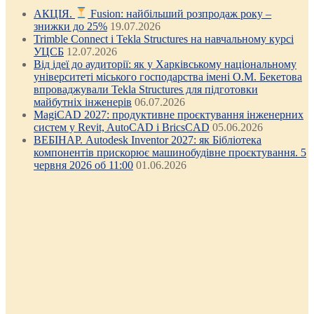
АКЦІЯ.
Fusion: найбільший розпродаж року –
знижки до 25%
19.07.2026
Trimble Connect і Tekla Structures на навчальному курсі
УЦСБ
12.07.2026
Від ідеї до аудиторії: як у Харківському національному
університеті міського господарства імені О.М. Бекетова
впроваджували Tekla Structures для підготовки
майбутніх інженерів
06.07.2026
MagiCAD 2027: продуктивне проєктування інженерних
систем у Revit, AutoCAD і BricsCAD
05.06.2026
ВЕБІНАР. Autodesk Inventor 2027: як Бібліотека
компонентів прискорює машинобудівне проєктування. 5
червня 2026 об 11:00
01.06.2026