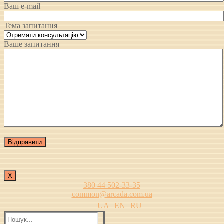
Ваш e-mail
Тема запитання
Ваше запитання
Х
380 44 502-33-35
common@arcada.com.ua
UA
EN
RU
Пошук: