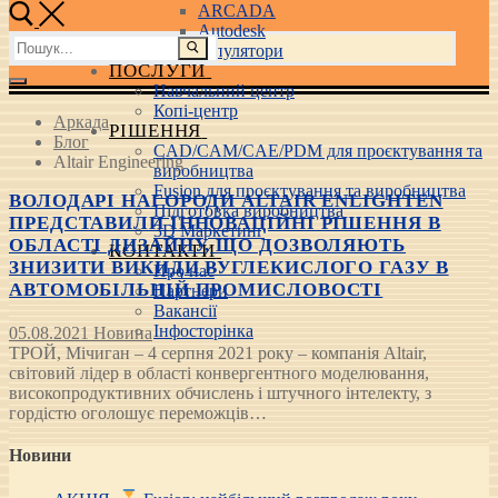
ARCADA
Autodesk
Пошук:
3D маніпулятори
ПОСЛУГИ
Навчальний центр
Копі-центр
Аркада
РІШЕННЯ
Блог
CAD/CAM/CAE/PDM для проєктування та
Altair Engineering
виробництва
Fusion для проєктування та виробництва
ВОЛОДАРІ НАГОРОДИ ALTAIR ENLIGHTEN
Підготовка виробництва
ПРЕДСТАВИЛИ ІННОВАЦІЙНІ РІШЕННЯ В
3D Маркетинг
ОБЛАСТІ ДИЗАЙНУ, ЩО ДОЗВОЛЯЮТЬ
КОНТАКТИ
ЗНИЗИТИ ВИКИДИ ВУГЛЕКИСЛОГО ГАЗУ В
Про нас
АВТОМОБІЛЬНІЙ ПРОМИСЛОВОСТІ
Партнери
Вакансії
Інфосторінка
05.08.2021
Новина
ТРОЙ, Мічиган – 4 серпня 2021 року – компанія Altair,
світовий лідер в області конвергентного моделювання,
високопродуктивних обчислень і штучного інтелекту, з
гордістю оголошує переможців…
Новини