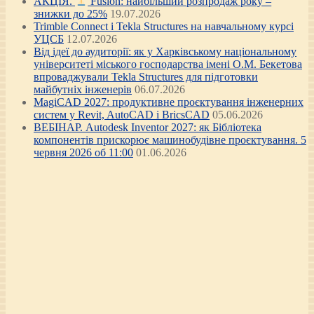
АКЦІЯ.
Fusion: найбільший розпродаж року –
знижки до 25%
19.07.2026
Trimble Connect і Tekla Structures на навчальному курсі
УЦСБ
12.07.2026
Від ідеї до аудиторії: як у Харківському національному
університеті міського господарства імені О.М. Бекетова
впроваджували Tekla Structures для підготовки
майбутніх інженерів
06.07.2026
MagiCAD 2027: продуктивне проєктування інженерних
систем у Revit, AutoCAD і BricsCAD
05.06.2026
ВЕБІНАР. Autodesk Inventor 2027: як Бібліотека
компонентів прискорює машинобудівне проєктування. 5
червня 2026 об 11:00
01.06.2026