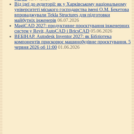
Від ідеї до аудиторії: як у Харківському національному
університеті міського господарства імені О.М. Бекетова
впроваджували Tekla Structures для підготовки
майбутніх інженерів
06.07.2026
MagiCAD 2027: продуктивне проєктування інженерних
систем у Revit, AutoCAD і BricsCAD
05.06.2026
ВЕБІНАР. Autodesk Inventor 2027: як Бібліотека
компонентів прискорює машинобудівне проєктування. 5
червня 2026 об 11:00
01.06.2026