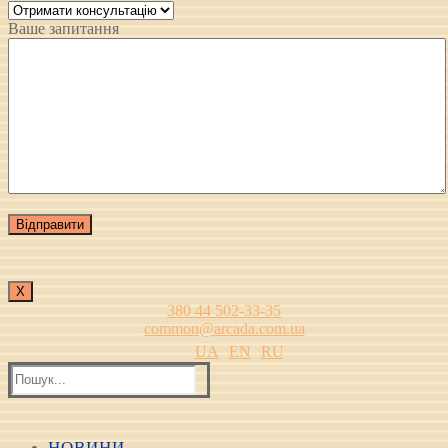
Ваше запитання
Х
380 44 502-33-35
common@arcada.com.ua
UA
EN
RU
Пошук:
НОВИНИ