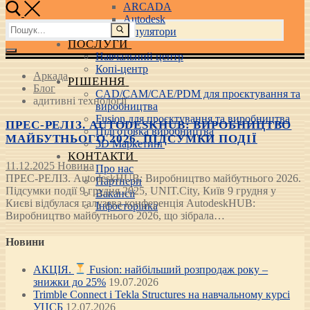
ARCADA
Autodesk
Пошук:
3D маніпулятори
ПОСЛУГИ
Навчальний центр
Копі-центр
Аркада
РІШЕННЯ
Блог
CAD/CAM/CAE/PDM для проєктування та
адитивні технології
виробництва
Fusion для проєктування та виробництва
ПРЕС-РЕЛІЗ. AUTODESKHUB: ВИРОБНИЦТВО
Підготовка виробництва
МАЙБУТНЬОГО 2026. ПІДСУМКИ ПОДІЇ
3D Маркетинг
КОНТАКТИ
11.12.2025
Новина
Про нас
ПРЕС-РЕЛІЗ. AutodeskHUB: Виробництво майбутнього 2026.
Партнери
Підсумки події 9 грудня 2025, UNIT.City, Київ 9 грудня у
Вакансії
Києві відбулася галузева конференція AutodeskHUB:
Інфосторінка
Виробництво майбутнього 2026, що зібрала…
Новини
АКЦІЯ.
Fusion: найбільший розпродаж року –
знижки до 25%
19.07.2026
Trimble Connect і Tekla Structures на навчальному курсі
УЦСБ
12.07.2026