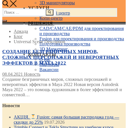
3D манипуляторы
УСЛУГИ
Найти:
Учебный центр
Копи-центр
РЕШЕНИЯ
CAD/CAM/CAE/PDM для проектирования
Аркада
и производства
Блог
Fusion для проектирования и производства
Universal Scene Description
Подготовка производства
3D Маркетинг
СОЗДАНИЕ БЕЗГРАНИЧНЫХ МИРОВ,
КОНТАКТЫ
СЛОЖНЫХ ПЕРСОНАЖЕЙ И НЕВЕРОЯТНЫХ
О нас
ЭФФЕКТОВ В MAYA 2022
Партнеры
Вакансии
08.04.2021
Новость
Создание безграничных миров, сложных персонажей и
невероятных эффектов в Maya 2022 Новая версия Autodesk
Maya 2022 – это помощь художникам в более эффективной и
совместной…
Новости
АКЦІЯ.
Fusion: самая большая распродажа года —
скидки до 25%
19.07.2026
Trimble Connect и Tekla Structures на учебном курсе