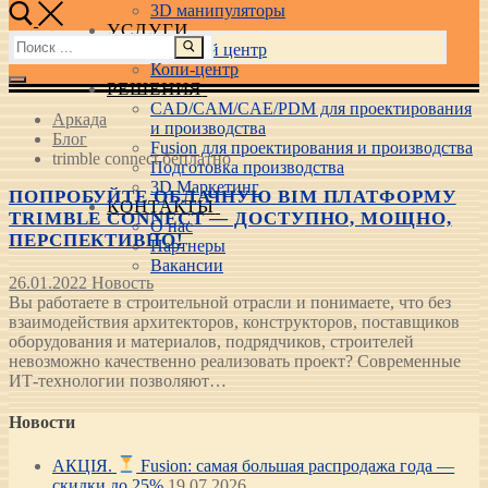
3D манипуляторы
УСЛУГИ
Найти:
Учебный центр
Копи-центр
РЕШЕНИЯ
CAD/CAM/CAE/PDM для проектирования
Аркада
и производства
Блог
Fusion для проектирования и производства
trimble connect беплатно
Подготовка производства
3D Маркетинг
ПОПРОБУЙТЕ ОБЛАЧНУЮ BIM ПЛАТФОРМУ
КОНТАКТЫ
TRIMBLE CONNECT — ДОСТУПНО, МОЩНО,
О нас
ПЕРСПЕКТИВНО!
Партнеры
Вакансии
26.01.2022
Новость
Вы работаете в строительной отрасли и понимаете, что без
взаимодействия архитекторов, конструкторов, поставщиков
оборудования и материалов, подрядчиков, строителей
невозможно качественно реализовать проект? Современные
ИТ-технологии позволяют…
Новости
АКЦІЯ.
Fusion: самая большая распродажа года —
скидки до 25%
19.07.2026