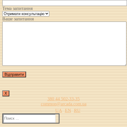
Тема запитання
Ваше запитання
Х
380 44 502-33-35
common@arcada.com.ua
UA
EN
RU
Найти: