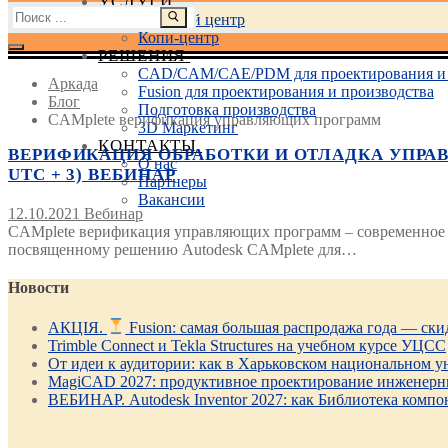
УСЛУГИ
Найти:
Учебный центр
Копи-центр
РЕШЕНИЯ
CAD/CAM/CAE/PDM для проектирования и 
Аркада
Fusion для проектирования и производства
Блог
Подготовка производства
CAMplete верификация управляющих программ
3D Маркетинг
КОНТАКТЫ
ВЕРИФИКАЦИЯ ОБРАБОТКИ И ОТЛАДКА УПРАВЛ
О нас
UTC + 3) ВЕБИНАР
Партнеры
Вакансии
12.10.2021
Вебинар
CAMplete верификация управляющих программ – современное р
посвященному решению Autodesk CAMplete для…
Новости
АКЦІЯ.
Fusion: самая большая распродажа года — ск
Trimble Connect и Tekla Structures на учебном курсе УЦСС
От идеи к аудитории: как в Харьковском национальном ун
MagiCAD 2027: продуктивное проектирование инженерны
ВЕБИНАР. Autodesk Inventor 2027: как Библиотека компо