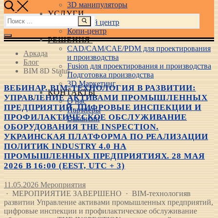
3D манипуляторы
УСЛУГИ
Найти:
Учебный центр
Копи-центр
РЕШЕНИЯ
CAD/CAM/CAE/PDM для проектирования
Аркада
и производства
Блог
Fusion для проектирования и производства
BIM 8D Status
Подготовка производства
3D Маркетинг
ВЕБИНАР. BIM-ТЕХНОЛОГИЯ В РАЗВИТИИ:
КОНТАКТЫ
УПРАВЛЕНИЕ АКТИВАМИ ПРОМЫШЛЕННЫХ
О нас
ПРЕДПРИЯТИЙ, ЦИФРОВЫЕ ИНСПЕКЦИИ И
Партнеры
ПРОФИЛАКТИЧЕСКОЕ ОБСЛУЖИВАНИЕ
Вакансии
ОБОРУДОВАНИЯ THE INSPECTION.
УКРАИНСКАЯ ПЛАТФОРМА ПО РЕАЛИЗАЦИИ
ПОЛИТИК INDUSTRY 4.0 НА
ПРОМЫШЛЕННЫХ ПРЕДПРИЯТИЯХ. 28 МАЯ
2026 В 16:00 (EEST, UTC + 3)
11.05.2026
Мероприятия
· МЕРОПРИЯТИЕ ЗАВЕРШЕНО · BIM-технологияв
развитии Управление активами промышленных предприятий,
цифровые инспекции и профилактическое обслуживание