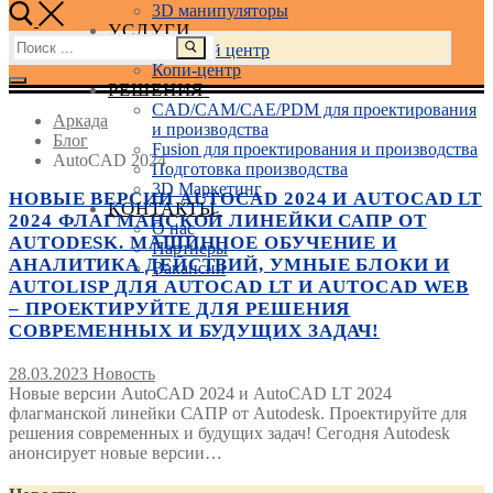
3D манипуляторы
УСЛУГИ
Найти:
Учебный центр
Копи-центр
РЕШЕНИЯ
CAD/CAM/CAE/PDM для проектирования
Аркада
и производства
Блог
Fusion для проектирования и производства
AutoCAD 2024
Подготовка производства
3D Маркетинг
НОВЫЕ ВЕРСИИ AUTOCAD 2024 И AUTOCAD LT
КОНТАКТЫ
2024 ФЛАГМАНСКОЙ ЛИНЕЙКИ САПР ОТ
О нас
AUTODESK. МАШИННОЕ ОБУЧЕНИЕ И
Партнеры
АНАЛИТИКА ДЕЙСТВИЙ, УМНЫЕ БЛОКИ И
Вакансии
AUTOLISP ДЛЯ AUTOCAD LT И AUTOCAD WEB
– ПРОЕКТИРУЙТЕ ДЛЯ РЕШЕНИЯ
СОВРЕМЕННЫХ И БУДУЩИХ ЗАДАЧ!
28.03.2023
Новость
Новые версии AutoCAD 2024 и AutoCAD LT 2024
флагманской линейки САПР от Autodesk. Проектируйте для
решения современных и будущих задач! Сегодня Autodesk
анонсирует новые версии…