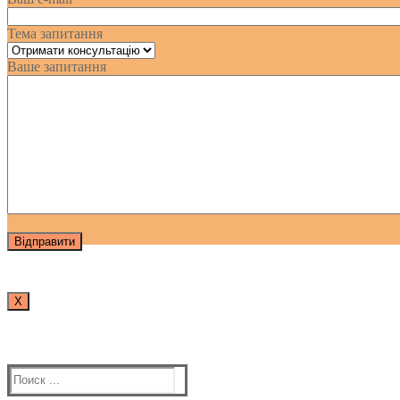
Тема запитання
Ваше запитання
Х
Найти: