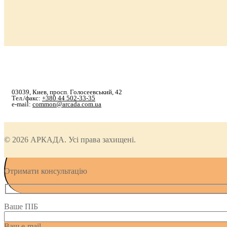
03039, Киев, просп. Голосеевський, 42
Тел./факс:
+380 44 502-33-35
e-mail:
common@arcada.com.ua
© 2026 АРКАДА. Усі права захищені.
Отримати консультацію
Ваше ПІБ
Ваш e-mail