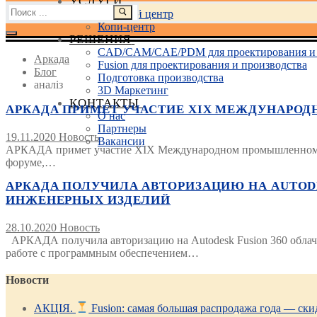
УСЛУГИ
Найти:
Учебный центр
Копи-центр
РЕШЕНИЯ
CAD/CAM/CAE/PDM для проектирования и 
Аркада
Fusion для проектирования и производства
Блог
Подготовка производства
аналіз
3D Маркетинг
КОНТАКТЫ
АРКАДА ПРИМЕТ УЧАСТИЕ XIX МЕЖДУНАРОДН
О нас
Партнеры
19.11.2020
Новость
Вакансии
АРКАДА примет участие XIX Международном промышленном ф
форуме,…
АРКАДА ПОЛУЧИЛА АВТОРИЗАЦИЮ НА AUTODE
ИНЖЕНЕРНЫХ ИЗДЕЛИЙ
28.10.2020
Новость
АРКАДА получила авторизацию на Autodesk Fusion 360 облач
работе с программным обеспечением…
Новости
АКЦІЯ.
Fusion: самая большая распродажа года — ск