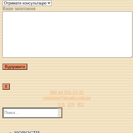
Ваше запитання
Х
380 44 502-33-35
common@arcada.com.ua
UA
EN
RU
Найти:
НОВОСТИ