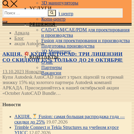
3D манипуляторы
УСЛУГИ
Найти:
Учебный центр
Копи-центр
РЕШЕНИЯ
CAD/CAM/CAE/PDM для проектирования
Аркада
и производства
Блог
Fusion для проектирования и производства
акція Autodesk
Подготовка производства
3D Маркетинг
АКЦІЯ.
КУПИ AUTOCAD: ТРИ ЛИЦЕНЗИИ
КОНТАКТЫ
СО СКИДКОЙ 15% ТОЛЬКО ДО 20 ОКТЯБРЯ!
О нас
Партнеры
13.10.2023
Новость
Вакансии
Купи Autodesk AutoCAD пакет з трьох ліцензій та отримай
знижку 15% від золотого партнера Autodesk компанії
АРКАДА. Присоединяйтесь к нашей октябрьской акции
«October AutoCAD Bundle…
Новости
АКЦІЯ.
Fusion: самая большая распродажа года —
скидки до 25%
19.07.2026
Trimble Connect и Tekla Structures на учебном курсе
УЦСС
12.07.2026