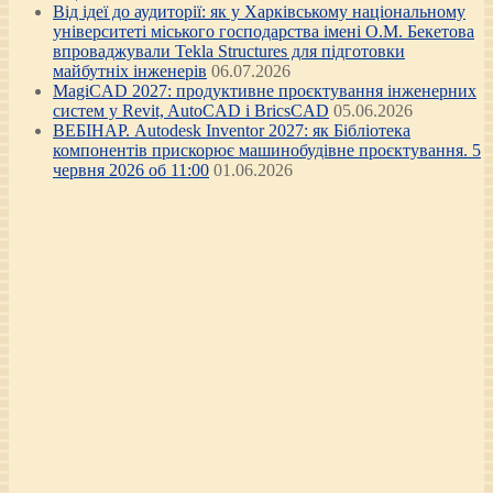
Від ідеї до аудиторії: як у Харківському національному
університеті міського господарства імені О.М. Бекетова
впроваджували Tekla Structures для підготовки
майбутніх інженерів
06.07.2026
MagiCAD 2027: продуктивне проєктування інженерних
систем у Revit, AutoCAD і BricsCAD
05.06.2026
ВЕБІНАР. Autodesk Inventor 2027: як Бібліотека
компонентів прискорює машинобудівне проєктування. 5
червня 2026 об 11:00
01.06.2026