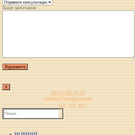
Ваше запитання
Х
380 44 502-33-35
common@arcada.com.ua
UA
EN
RU
Пошук:
НОВИНИ