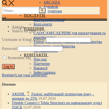
ARCADA
Autodesk
Пошук:
3D маніпулятори
ПОСЛУГИ
Навчальний центр
Копі-центр
Аркада
РІШЕННЯ
Увійти на сайт
CAD/CAM/CAE/PDM для проєктування та
виробництва
Username or Email Address
Fusion для проєктування та виробництва
Підготовка виробництва
Password
3D Маркетинг
КОНТАКТИ
Remember Me
Про нас
Партнери
Вакансії
Інфосторінка
Register
|
Lost your password?
Новини
АКЦІЯ.
Fusion: найбільший розпродаж року –
знижки до 25%
19.07.2026
Trimble Connect і Tekla Structures на навчальному курсі
УЦСБ
12.07.2026