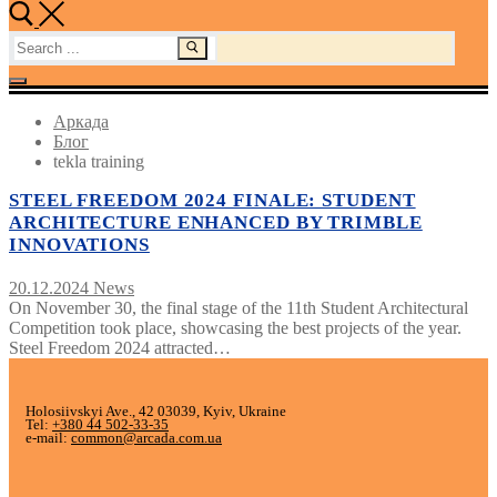
Search
for:
Аркада
Блог
tekla training
STEEL FREEDOM 2024 FINALE: STUDENT
ARCHITECTURE ENHANCED BY TRIMBLE
INNOVATIONS
20.12.2024
News
On November 30, the final stage of the 11th Student Architectural
Competition took place, showcasing the best projects of the year.
Steel Freedom 2024 attracted…
Holosiivskyi Ave., 42 03039, Kyiv, Ukraine
Tel:
+380 44 502-33-35
e-mail:
common@arcada.com.ua